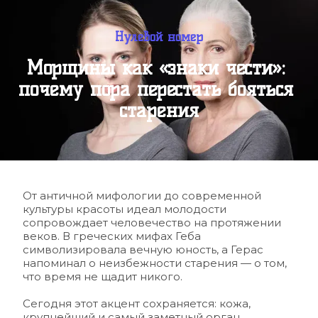
Нулевой номер
Морщины как «знаки чести»: 
почему пора перестать бояться 
старения
От античной мифологии до современной 
культуры красоты идеал молодости 
сопровождает человечество на протяжении 
веков. В греческих мифах Геба 
символизировала вечную юность, а Герас 
напоминал о неизбежности старения — о том, 
что время не щадит никого. 
Сегодня этот акцент сохраняется: кожа, 
крупнейший и самый заметный орган, 