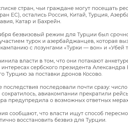
списке стран, чьи граждане могут посещать рес
ран ЕС), остались Россия, Китай, Турция, Азерб
вия, Катар и Бахрейн. 
ября безвизовый режим для Турции был срочно
 участием турок и азербайджанцев, которая выз
кампанию с лозунгами «Турки — вон» и «Убей т
инила власти в том, что они потакают анкетур
 интересах сербского президента Александра В
о Турцию за поставки дронов Косово.
 последствия последовали почти сразу: число 
о сократилось, авиакомпании прекратили рейсы
кара предупредила о возможных ответных мерах.
ия сообщают, что власти ищут способ пересмот
тично восстановить безвиз для Турции.