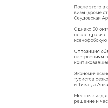
После этого в 
визы (кроме ст
Саудовская Ара
Однако 30 окт
после драки с
ксенофобскую 
Оппозиция обв
настроениям в
критиковавшег
Экономические
туристов резк
и Тиват, а Ан
Местные издан
решение и час