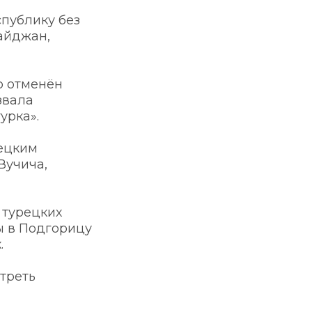
публику без 
айджан, 
 отменён 
вала 
урка». 
ецким 
учича, 
турецких 
 в Подгорицу 
 
реть 