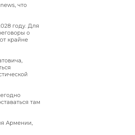
ews, что 
028 году. Для 
еговоры о 
ют крайне 
товича, 
ься 
стической 
егодно 
ставаться там 
я Армении, 