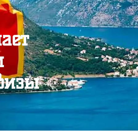
ает 
 
визы 