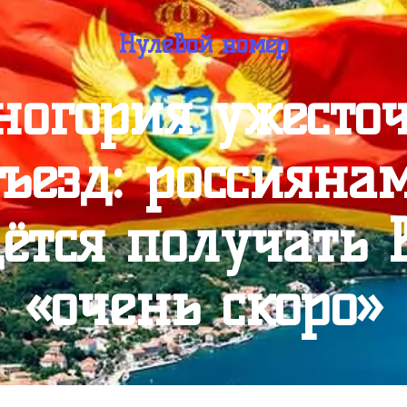
Нулевой номер
ногория ужесточ
ъезд: россиянам
ётся получать 
«очень скоро»