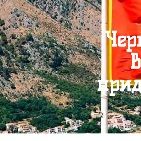
Чер
в
прид