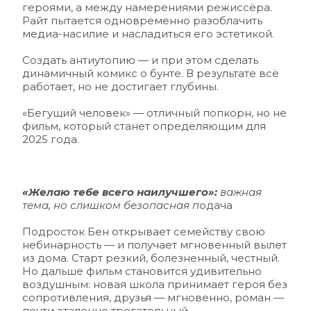
героями, а между намерениями режиссёра. 
Райт пытается одновременно разоблачить 
медиа-насилие и насладиться его эстетикой. 
Создать антиутопию — и при этом сделать 
динамичный комикс о бунте. В результате всё 
работает, но не достигает глубины.
«Бегущий человек» — отличный попкорн, но не 
фильм, который станет определяющим для 
2025 года.
«Желаю тебе всего наилучшего»:
 важная 
тема, но слишком безопасная п
одача 
Подросток Бен открывает семейству свою 
небинарность — и получает мгновенный вылет 
из дома. Старт резкий, болезненный, честный. 
Но дальше фильм становится удивительно 
воздушным: новая школа принимает героя без 
сопротивления, друзья — мгновенно, роман — 
почти эталонно трогательный.