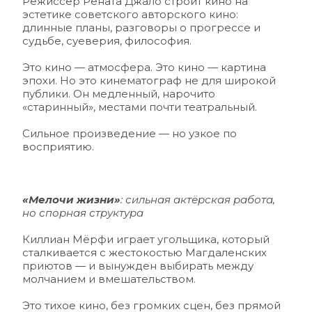
Режиссёр Рената Джало строит кино на 
эстетике советского авторского кино: 
длинные планы, разговоры о прогрессе и 
судьбе, суеверия, философия.
Это кино — атмосфера. Это кино — картина 
эпохи. Но это кинематограф не для широкой 
публики. Он медленный, нарочито 
«старинный», местами почти театральный.
Сильное произведение — но узкое по 
восприятию.
«Мелочи жизни»
: сильная актёрская работа, 
но спорная структура 
Киллиан Мёрфи играет угольщика, который 
сталкивается с жестокостью Магдаленских 
приютов — и вынужден выбирать между 
молчанием и вмешательством. 
Это тихое кино, без громких сцен, без прямой 