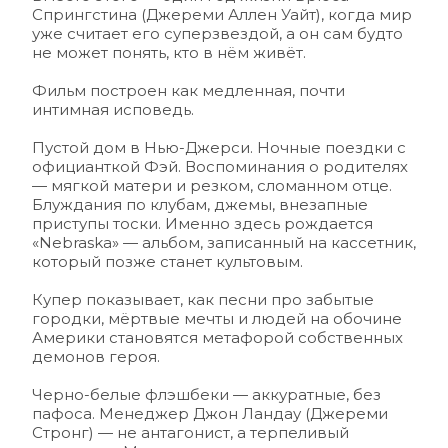
Спрингстина (Джереми Аллен Уайт), когда мир 
уже считает его суперзвездой, а он сам будто 
не может понять, кто в нём живёт.
Фильм построен как медленная, почти 
интимная исповедь.
Пустой дом в Нью-Джерси. Ночные поездки с 
официанткой Фэй. Воспоминания о родителях 
— мягкой матери и резком, сломанном отце. 
Блуждания по клубам, джемы, внезапные 
приступы тоски. Именно здесь рождается 
«Nebraska» — альбом, записанный на кассетник, 
который позже станет культовым.
Купер показывает, как песни про забытые 
городки, мёртвые мечты и людей на обочине 
Америки становятся метафорой собственных 
демонов героя.
Черно-белые флэшбеки — аккуратные, без 
пафоса. Менеджер Джон Ландау (Джереми 
Стронг) — не антагонист, а терпеливый 