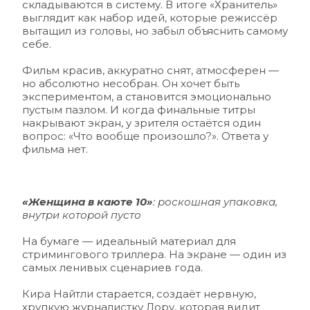
складываются в систему. В итоге «Хранитель» 
выглядит как набор идей, которые режиссёр 
вытащил из головы, но забыл объяснить самому 
себе.
Фильм красив, аккуратно снят, атмосферен — 
но абсолютно несобран. Он хочет быть 
экспериментом, а становится эмоционально 
пустым пазлом. И когда финальные титры 
накрывают экран, у зрителя остаётся один 
вопрос: «Что вообще произошло?». Ответа у 
фильма нет.
«Женщина в каюте 10»
: роскошная упаковка, 
внутри которой пусто 
На бумаге — идеальный материал для 
стримингового триллера. На экране — один из 
самых ленивых сценариев года. 
Кира Найтли старается, создаёт нервную, 
хрупкую журналистку Лору, которая видит 