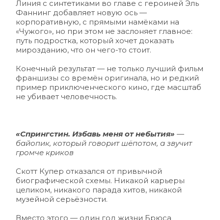
Линия с синтетиками во главе с героиней Эль 
Фаннинг добавляет новую ось — 
корпоративную, с прямыми намёками на 
«Чужого», но при этом не заслоняет главное: 
путь подростка, который хочет доказать 
мирозданию, что он чего-то стоит.
Конечный результат — не только лучший фильм 
франшизы со времён оригинала, но и редкий 
пример приключенческого кино, где масштаб 
не убивает человечность.
«Спрингстин. Избавь меня от небытия»
 — 
байопик, который говорит шёпотом, а звучит 
громче криков 
Скотт Купер отказался от привычной 
биографической схемы. Никакой карьеры 
целиком, никакого парада хитов, никакой 
музейной серьёзности. 
Вместо этого — один год жизни Брюса 