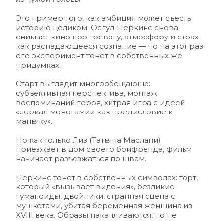
Это пример того, как амбиция может съесть 
историю целиком. Осгуд Перкинс снова 
снимает кино про тревогу, атмосферу и страх 
как распадающееся сознание — но на этот раз 
его эксперимент тонет в собственных же 
придумках. 
Старт выглядит многообещающе: 
субъективная перспектива, монтаж 
воспоминаний героя, хитрая игра с идеей 
«сериал моногамии как предисловие к 
маньяку». 
Но как только Лиз (Татьяна Маслани) 
приезжает в дом своего бойфренда, фильм 
начинает разъезжаться по швам.
Перкинс тонет в собственных символах: торт, 
который «вызывает видения», безликие 
гуманоиды, двойники, странная сцена с 
мушкетами, убитая беременная женщина из 
XVIII века. Образы накапливаются, но не 