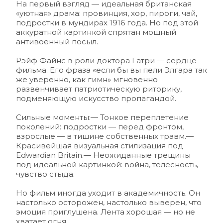
На первый взгляд — идеальная британская 
«уютная» драма: провинция, хор, пироги, чай, 
подростки в мундирах 1916 года. Но под этой 
аккуратной картинкой спрятан мощный 
антивоенный посыл.
Рэйф Файнс в роли доктора Гатри — сердце 
фильма. Его фраза «если бы вы пели Элгара так 
же уверенно, как гимн» мгновенно 
развенчивает патриотическую риторику, 
подменяющую искусство пропагандой.
Сильные моменты:— Тонкое переплетение 
поколений: подростки — перед фронтом, 
взрослые — в тишине собственных травм.— 
Красивейшая визуальная стилизация под 
Edwardian Britain.— Неожиданные трещины 
под идеальной картинкой: война, телесность, 
чувство стыда.
Но фильм иногда уходит в академичность. Он 
настолько осторожен, настолько выверен, что 
эмоция приглушена. Лента хорошая — но не 
хватает огня.