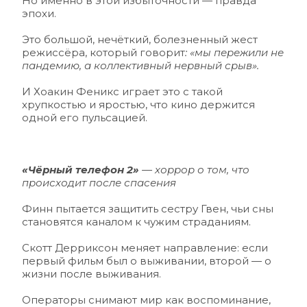
Но именно в этой избыточности — правда 
эпохи.
Это большой, нечёткий, болезненный жест 
режиссёра, который говори
т
: «мы пережили не 
пандемию, а коллективный нервный срыв».
И Хоакин Феникс играет это с такой 
хрупкостью и яростью, что кино держится 
одной его пульсацией.
«Чёрный телефон 2»
 — хоррор о том, что 
происходит после спасения 
Финн пытается защитить сестру Гвен, чьи сны 
становятся каналом к чужим страданиям.
Скотт Дерриксон меняет направление: если 
первый фильм был о выживании, второй — о 
жизни после выживания.
Операторы снимают мир как воспоминание, 