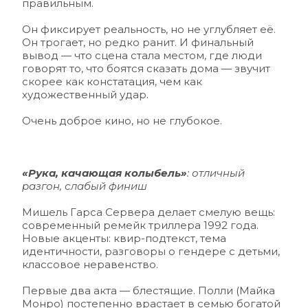
правильным. 
Он фиксирует реальность, но не углубляет её. 
Он трогает, но редко ранит. И финальный 
вывод — что сцена стала местом, где люди 
говорят то, что боятся сказать дома — звучит 
скорее как констатация, чем как 
художественный удар.
Очень доброе кино, но не глубокое.
«Рука, качающая колыбель»
: отличный 
разгон, слабый финиш 
Мишель Гарса Серверa делает смелую вещь: 
современный ремейк триллера 1992 года. 
Новые акценты: квир-подтекст, тема 
идентичности, разговоры о гендере с детьми, 
классовое неравенство.
Первые два акта — блестящие. Полли (Майка 
Монро) постепенно врастает в семью богатой 