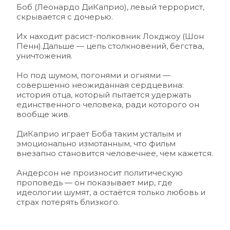
Боб (Леонардо ДиКаприо), левый террорист, 
скрывается с дочерью.
Их находит расист-полковник Локджоу (Шон 
Пенн).Дальше — цепь столкновений, бегства, 
уничтожения.
Но под шумом, погонями и огнями — 
совершенно неожиданная сердцевина: 
история отца, который пытается удержать 
единственного человека, ради которого он 
вообще жив.
ДиКаприо играет Боба таким усталым и 
эмоционально измотанным, что фильм 
внезапно становится человечнее, чем кажется.
Андерсон не произносит политическую 
проповедь — он показывает мир, где 
идеологии шумят, а остаётся только любовь и 
страх потерять близкого.