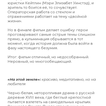
юристки Кейтлин (Мэри Элизабет Уинстэд), и 
зритель то боится её, то сочувствует. 
Операторская работа со стеклом и 
отражениями работает на тему «двойной 
жизни».
Но в финале фильм делает ошибку: герои 
проговаривают самые острые темы слишком 
прямо, а кульминация обрывается в тот 
момент, когда история должна была войти в 
фазу настоящего безумия.
Итог: фильм отличный, но недособранный. 
Неровный, но многообещающий.
«На этой земле»:
 красиво, медитативно, но на 
любителя 
Черно-белая, неторопливая драма о русской 
деревне XVIII века, где беглый крепостной 
пытается взлететь на самодельных крыльях. 