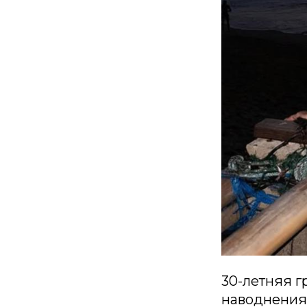
30-летняя г
наводнения