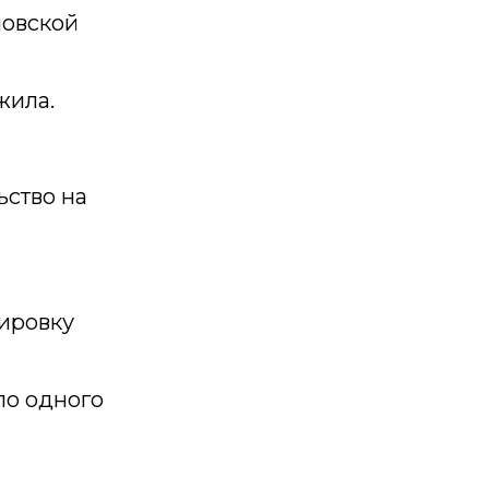
ловской
жила.
ство на
тировку
ло одного