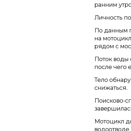
ранним утро
Личность по
По данным 
на мотоцикл
рядом с мос
Поток воды 
после чего 
Тело обнару
снижаться.
Поисково-сп
завершилась
Мотоцикл до
водоотводе 