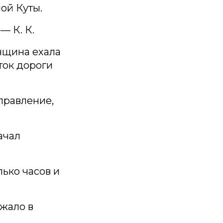
ой Куты.
— К. К.
нщина ехала
ток дороги
правление,
ачал
ько часов и
жало в