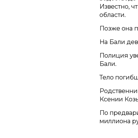
Известно, ч
области.
Позже она п
На Бали дев
Полиция ув
Бали.
Тело погибш
Родственник
Ксении Коз
По предвари
миллиона р