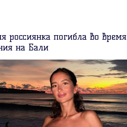
яя россиянка погибла во время
ния на Бали