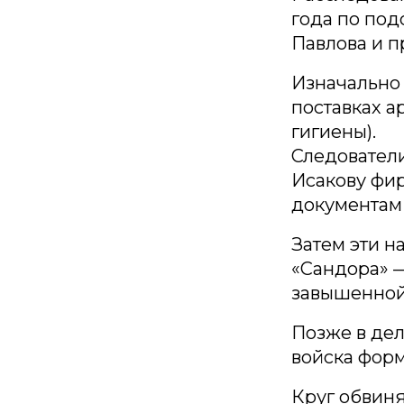
года по по
Павлова и 
Изначально
поставках а
гигиены).
Следователи
Исакову фир
документам
Затем эти 
«Сандора» —
завышенной
Позже в дел
войска фор
Круг обвин