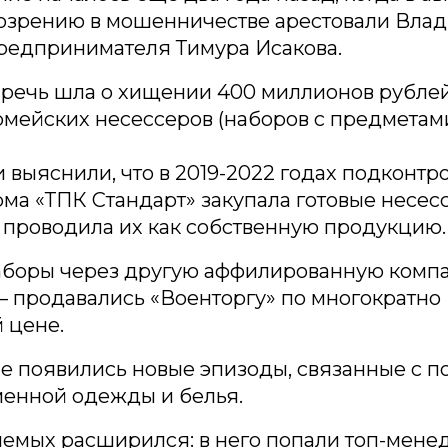
дозрению в мошенничестве арестовали Вла
предпринимателя Тимура Исакова.
 речь шла о хищении 400 миллионов рубле
рмейских несессеров (наборов с предметам
 выяснили, что в 2019-2022 годах подконтр
ма «ТПК Стандарт» закупала готовые несесс
 проводила их как собственную продукцию.
наборы через другую аффилированную ком
 продавались «Военторгу» по многократно
 цене.
е появились новые эпизоды, связанные с п
менной одежды и белья.
яемых расширился: в него попали топ-мен