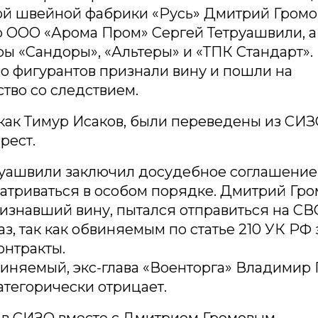
й швейной фабрики «Русь» Дмитрий Громо
 ООО «Арома Пром» Сергей Тетруашвили, а
ы «Сандоры», «Альтеры» и «ТПК Стандарт».
о фигурантов признали вину и пошли на
тво со следствием.
как Тимур Исаков, были переведены из СИЗ
рест.
уашвили заключил досудебное соглашение,
атриваться в особом порядке. Дмитрий Гро
изнавший вину, пытался отправиться на СВО
аз, так как обвиняемым по статье 210 УК Р
онтракты.
иняемый, экс-глава «Военторга» Владимир 
атегорически отрицает.
 в СИЗО вместе с Дмитрием Громовым.