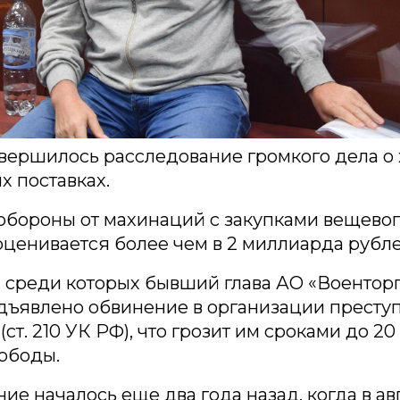
авершилось расследование громкого дела о
х поставках.
бороны от махинаций с закупками вещево
ценивается более чем в 2 миллиарда рубле
, среди которых бывший глава АО «Воентор
дъявлено обвинение в организации престу
ст. 210 УК РФ), что грозит им сроками до 20
ободы.
ие началось еще два года назад, когда в ав