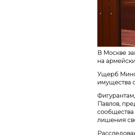
В Москве з
на армейски
Ущерб Мино
имущества о
Фигурантам
Павлов, пре
сообщества (
лишения св
Расследован