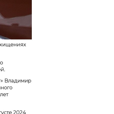
 хищениях
го
й.
г» Владимир
пного
 лет
густе 2024