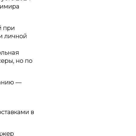
димира
й при
и личной
ольная
еры, но по
панию —
оставками в
еджер