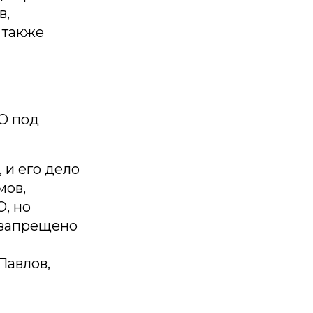
в,
 также
О под
 и его дело
мов,
, но
Ф запрещено
Павлов,