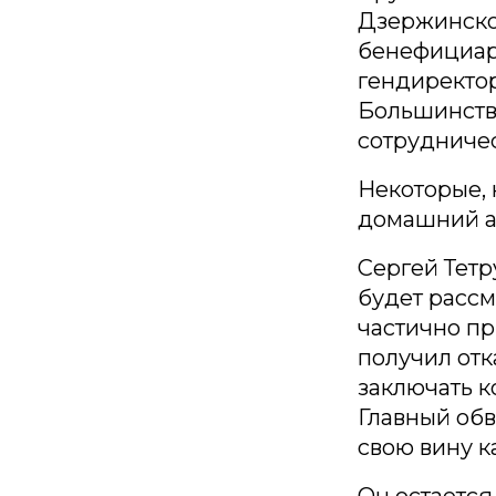
Дзержинско
бенефициар
гендиректор
Большинств
сотрудничес
Некоторые, 
домашний а
Сергей Тетр
будет рассм
частично пр
получил отк
заключать к
Главный обв
свою вину к
Он остается