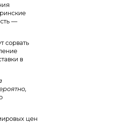
ния
еринские
есть —
т сорвать
ление
ставки в
а
ероятно,
о
 мировых цен