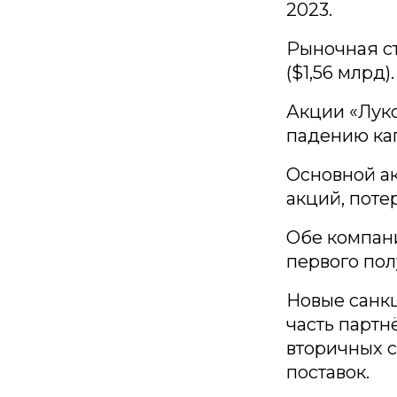
2023.
Рыночная с
($1,56 млрд).
Акции «Луко
падению кап
Основной а
акций, поте
Обе компан
первого пол
Новые санкц
часть партн
вторичных с
поставок.