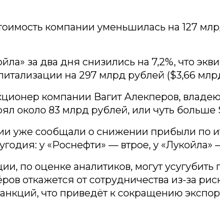
тоимость компании уменьшилась на 127 мл
йла» за два дня снизились на 7,2%, что экв
итализации на 297 млрд рублей ($3,66 млрд
кционер компании Вагит Алекперов, владе
рял около 83 млрд рублей, или чуть больше 
ии уже сообщали о снижении прибыли по и
угодия: у «Роснефти» — втрое, у «Лукойла» 
ии, по оценке аналитиков, могут усугубить
ёров откажется от сотрудничества из-за рис
анкций, что приведёт к сокращению экспо