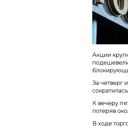
Акции круп
подешевели
блокирующи
За четверг 
сократилась
К вечеру пя
потеряв око
В ходе торг