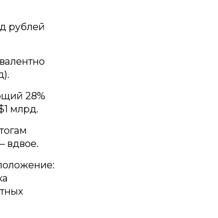
рд рублей
ивалентно
).
ющий 28%
$1 млрд.
тогам
— вдвое.
 положение:
ка
ртных