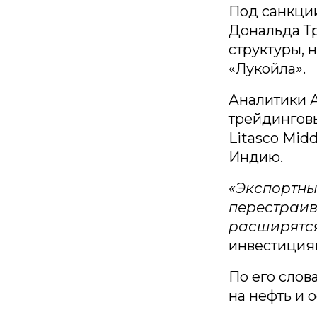
Под санкци
Дональда Тр
структуры, 
«Лукойла».
Аналитики А
трейдингов
Litasco Mid
Индию.
«Экспортны
перестраив
расширятс
инвестициям
По его слов
на нефть и 