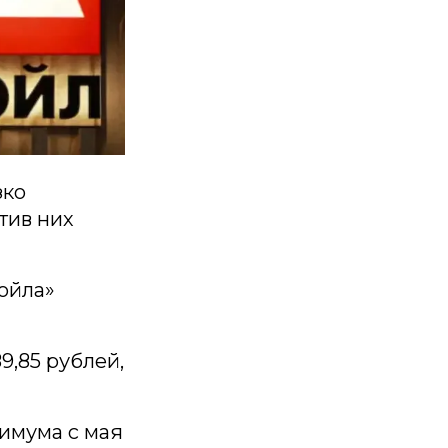
зко
тив них
ойла»
9,85 рублей,
нимума с мая