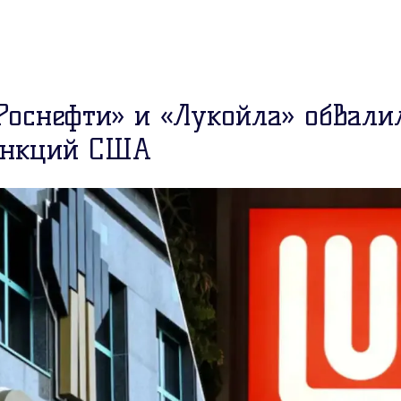
Роснефти» и «Лукойла» обвали
анкций США