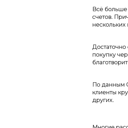
Всё больше 
счетов. При
нескольких 
Достаточно 
покупку чер
благотворит
По данным С
клиенты кру
других.
Многие расс