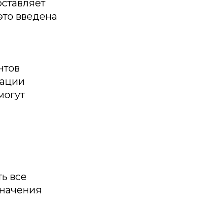
оставляет
это введена
нтов
рации
могут
ь все
значения