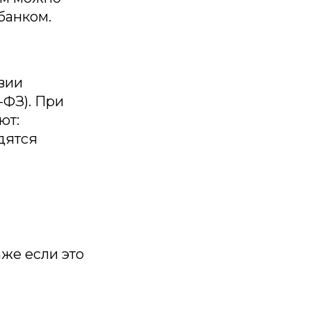
банком.
вии
-ФЗ). При
ют:
дятся
же если это