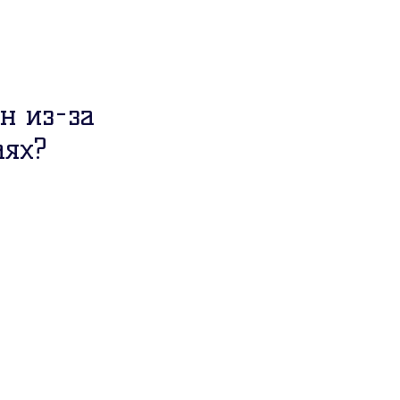
н из-за
аях?