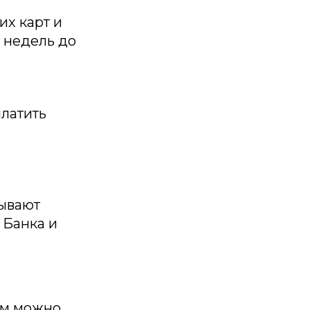
их карт и
 недель до
латить
тывают
 Банка и
ам можно