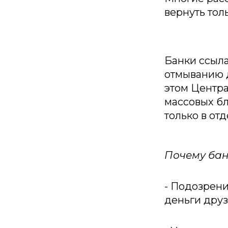
вернуть тол
Банки ссыла
отмыванию д
этом Центр
массовых бл
только в от
Почему бан
- Подозрени
деньги друз