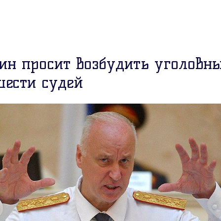
ин просит возбудить уголовн
шести судей