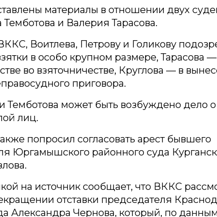
тавлены материалы в отношении двух судей
Темботова и Валерия Тарасова.
ККС, Воитлева, Петрову и Голикову подозр
зятки в особо крупном размере, Тарасова —
тве во взяточничестве, Круглова — в выне
правосудного приговора.
и Темботова может быть возбуждено дело о
пой лиц.
акже попросил согласовать арест бывшего
ля Юргамышского районного суда Курганск
лова.
кой на источник сообщает, что ВККС рассм
рекращении отставки председателя Краснод
да Александра Чернова, который, по данным