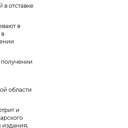
 в отставке
евают в
 в
сении
 получении
ой области
отрит и
арского
 издания,