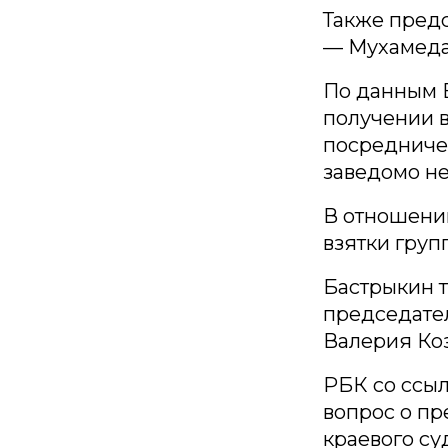
Также предс
— Мухамеда 
По данным В
получении в
посредничес
заведомо не
В отношени
взятки груп
Бастрыкин т
председате
Валерия Коз
РБК со ссыл
вопрос о п
краевого су