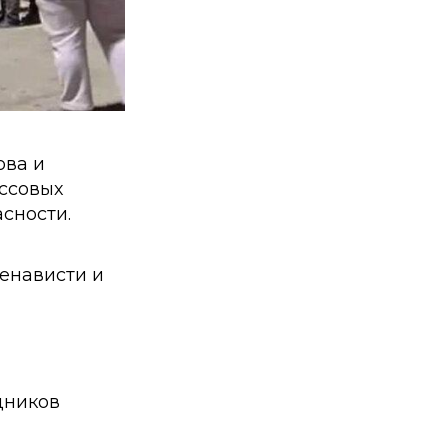
ова и
ссовых
сности.
ненависти и
дников