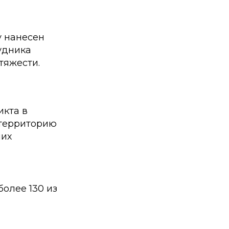
у нанесен
удника
тяжести.
икта в
 территорию
ших
более 130 из