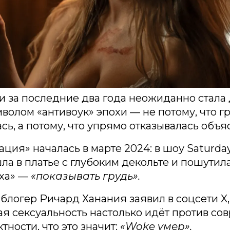
 за последние два года неожиданно стала 
волом «антивоук» эпохи — не потому, что г
сь, а потому, что упрямо отказывалась объя
ация» началась в марте 2024: в шоу Saturday
ла в платье с глубоким декольте и пошутил
еха» —
«показывать грудь».
 блогер Ричард Ханания заявил в соцсети X,
я сексуальность настолько идёт против со
тности, что это значит:
«Woke умер».