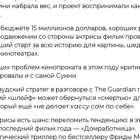
ини набрала вес, и проект воспринимали ка
.
 бюджете 15 миллионов долларов, хороших 
одвижении со стороны актрисы фильм пров
ший старт за всю историю для картины, ше
кинотеатрах.
их проблем кинопроката в этом году крити
ровалы и с самой Суини.
удский стратег в разговоре с The Guardian г
й «шлейф» может обернуться «смертью» дл
оторый ещё
«не делает кассу сам по себе».
трисы есть шанс переломить тенденцию: в 
 последний фильм года — «Домработница».
огический триллер по бестселлеру Фриды М