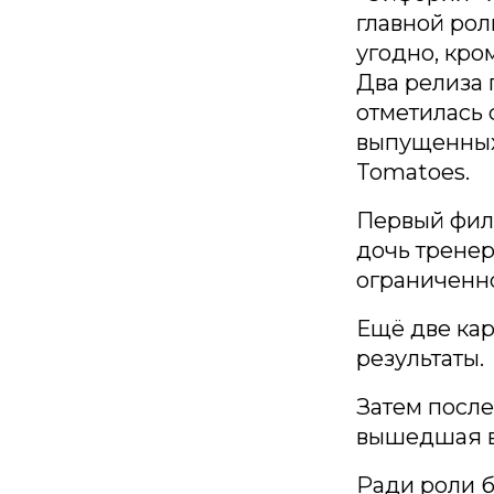
главной рол
угодно, кром
Два релиза 
отметилась 
выпущенных 
Tomatoes.
Первый филь
дочь трене
ограниченно
Ещё две кар
результаты.
Затем посл
вышедшая в
Ради роли 