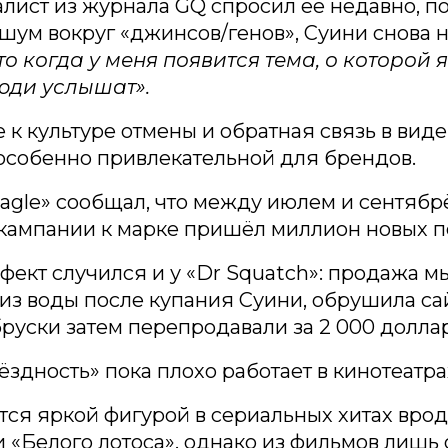
лист из журнала GQ спросил её недавно, п
 шум вокруг «джинсов/генов», Суини снова н
то когда у меня появится тема, о которой я
люди услышат».
к культуре отмены и обратная связь в виде
особенно привлекательной для брендов.
agle» сообщал, что между июлем и сентябр
кампании к марке пришёл миллион новых п
ект случился и у «Dr Squatch»: продажа мы
из воды после купания Суини, обрушила сай
руски затем перепродавали за 2 000 доллар
вёздность» пока плохо работает в кинотеатра
тся яркой фигурой в сериальных хитах вро
 «Белого лотоса», однако из фильмов лишь 