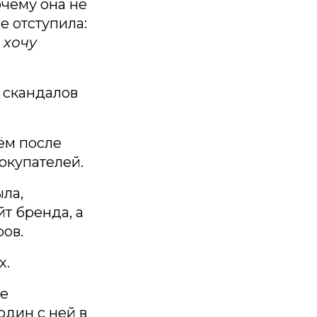
очему она не
е отступила:
 хочу
 скандалов
ём после
окупателей.
ла,
т бренда, а
ов.
х.
де
один с ней в