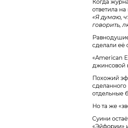
Когда журна
ответила на
«Я думаю, ч
говорить, 
Равнодушие 
сделали её 
«American E
джинсовой 
Похожий эфф
сделанного 
отдельные б
Но та же «з
Суини остаё
«Эйфории» и