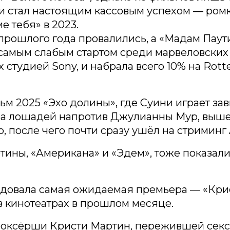
и стал настоящим кассовым успехом — ром
е тебя» в 2023.
прошлого года провалились, а «Мадам Паут
самым слабым стартом среди марвеловских
студией Sony, и набрала всего 10% на Rott
м 2025 «Эхо долины», где Суини играет за
ра лошадей напротив Джулианны Мур, выш
, после чего почти сразу ушёл на стриминг 
тины, «Американа» и «Эдем», тоже показал
едовала самая ожидаемая премьера — «Крис
 кинотеатрах в прошлом месяце.
боксёрши Кристи Мартин, пережившей сек