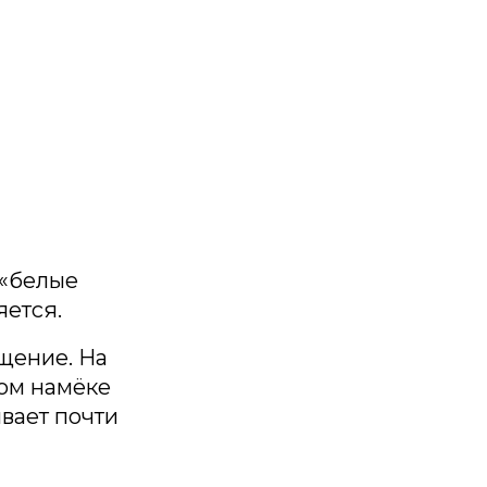
 «белые
яется.
ущение. На
вом намёке
ывает почти