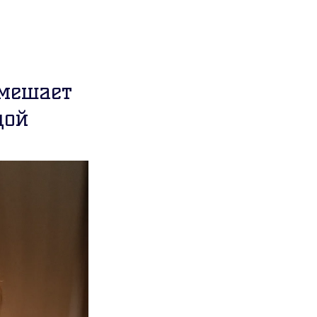
 мешает
дой