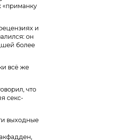
к «приманку
рецензиях и
алился: он
дшей более
ки всё же
оворил, что
я секс-
эти выходные
акфадден,