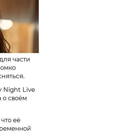
для части
ромко
сняться.
 Night Live
а о своём
 что её
временной