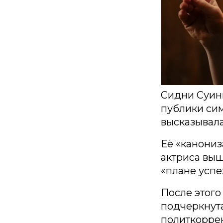
Сидни Суини
публики сим
высказывала
Её «канониз
актриса выш
«плане усп
После этого
подчеркнута
политкоррек