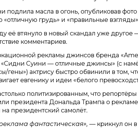
и подлила масла в огонь, опубликовав фото
о «отличную грудь» и «правильные взгляды»
оду её втянуло в новый скандал уже другое 
тствие комментариев.
окационной рекламы джинсов бренда «Amer
 «Сидни Суини — отличные джинсы» (с намё
ы/гены») актрису быстро обвинили в том, ч
игает евгенику и идеи «белого превосходст
астолько политизированным, что репортёры
ли президента Дональда Трампа о рекламе,
на президентский самолёт.
 реклама фантастическая»,
— крикнул он в 