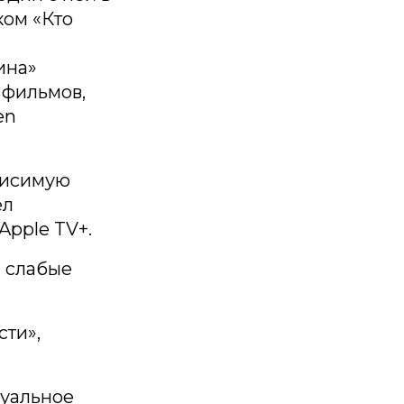
ком «Кто
ина»
 фильмов,
en
висимую
ел
Apple TV+.
и слабые
ти»,
суальное