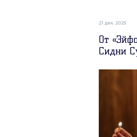
21 дек. 2025
От «Эйф
Сидни С