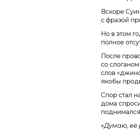
Вскоре Суин
с фразой пр
Но в этом г
полное отсу
После пров
со слоганом
слов «джинс
якобы продв
Спор стал н
дома спроси
поднимался 
«Думаю, её