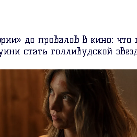
ории» до провалов в кино: что
уини стать голливудской звез