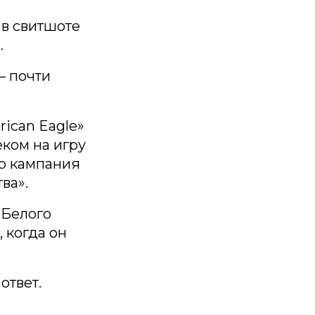
 в свитшоте
.
— почти
ican Eagle»
ком на игру
то кампания
ва».
 Белого
 когда он
ответ.