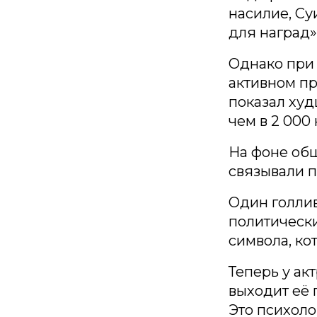
насилие, Су
для наград»
Однако при
активном пр
показал худ
чем в 2 000 
На фоне общ
связывали п
Один голлив
политически
символа, к
Теперь у ак
выходит её
Это психол