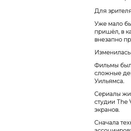
Для зрителя
Уже мало бы
пришёл, в к
внезапно пр
Изменилась 
Фильмы были
сложные де
Уильямса.
Сериалы жил
студии The 
экранов.
Сначала тех
ассоциирова