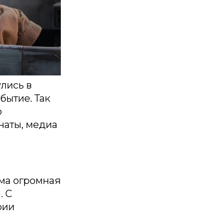
лись в
бытие. Так
о
наты, медиа
мма огромная
. С
рии