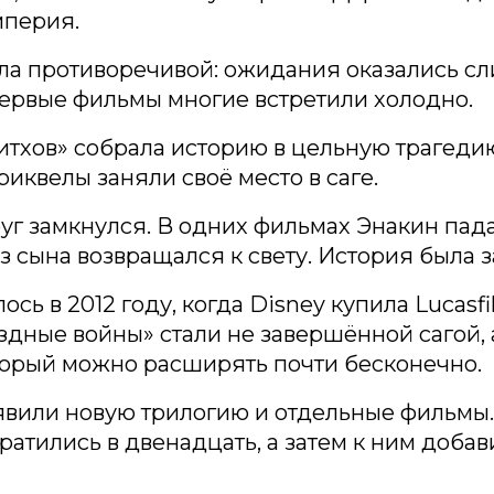
мперия.
ла противоречивой: ожидания оказались с
ервые фильмы многие встретили холодно.
итхов» собрала историю в цельную трагедию
иквелы заняли своё место в саге.
руг замкнулся. В одних фильмах Энакин падал
з сына возвращался к свету. История была з
ось в 2012 году, когда Disney купила Lucasf
здные войны» стали не завершённой сагой,
торый можно расширять почти бесконечно.
явили новую трилогию и отдельные фильмы
ратились в двенадцать, а затем к ним доба