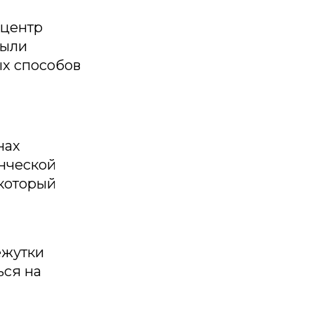
 центр
были
ых способов
нах
енческой
 который
ежутки
ься на