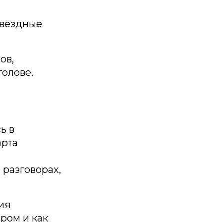
Звёздные
ов,
голове.
ь в
арта
 разговорах,
гия
ром и как