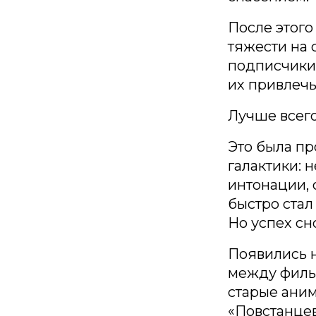
После этого
тяжести на 
подписчики,
их привлечь
Лучше всего
Это была пр
галактики: 
интонации, 
быстро стал
Но успех сн
Появились н
между фильм
старые ани
«Повстанцев