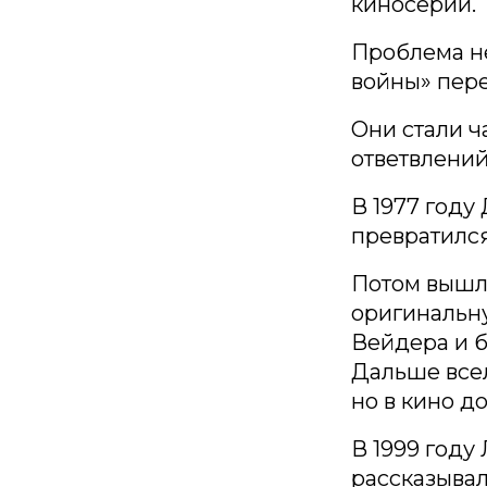
киносерии.
Проблема не
войны» пере
Они стали ч
ответвлений
В 1977 году
превратилс
Потом вышли
оригинальну
Вейдера и б
Дальше всел
но в кино д
В 1999 году
рассказывал