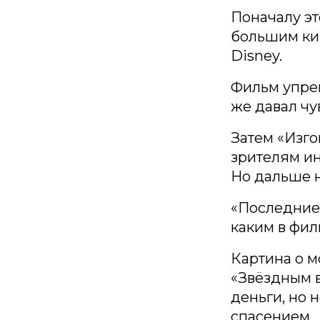
Поначалу эт
большим ки
Disney.
Фильм упрек
же давал чув
Затем «Изго
зрителям ин
Но дальше н
«Последние 
каким в фил
Картина о м
«Звёздным в
деньги, но 
спасением.