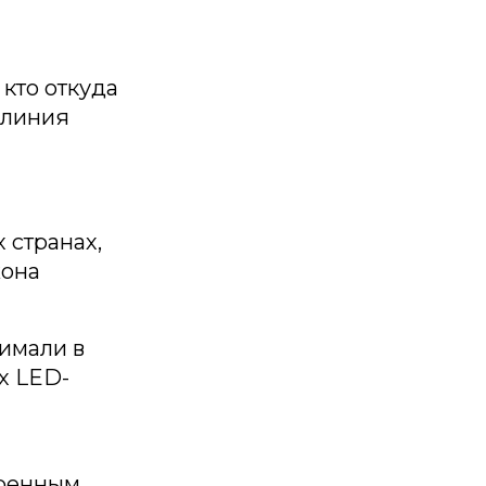
кто откуда
 линия
 странах,
жона
имали в
х LED-
оренным