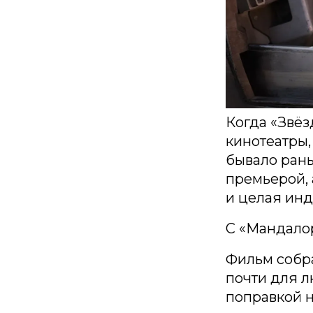
Когда «Звёз
кинотеатры,
бывало рань
премьерой, 
и целая ин
С «Мандалор
Фильм собра
почти для л
поправкой н