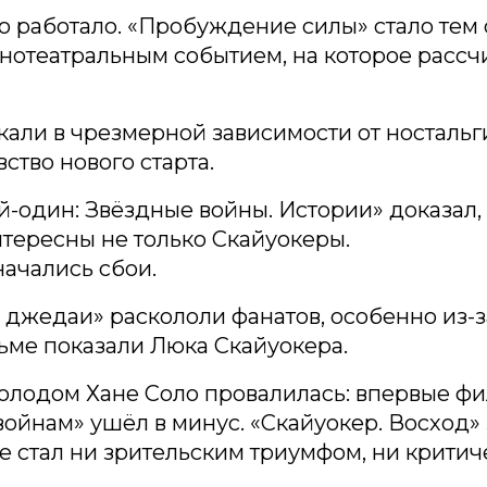
о работало. «Пробуждение силы» стало тем
нотеатральным событием, на которое рассч
али в чрезмерной зависимости от ностальги
ство нового старта.
й-один: Звёздные войны. Истории» доказал,
тересны не только Скайуокеры.
ачались сбои.
джедаи» раскололи фанатов, особенно из-за
ьме показали Люка Скайуокера.
олодом Хане Соло провалилась: впервые фи
ойнам» ушёл в минус. «Скайуокер. Восход»
не стал ни зрительским триумфом, ни крити