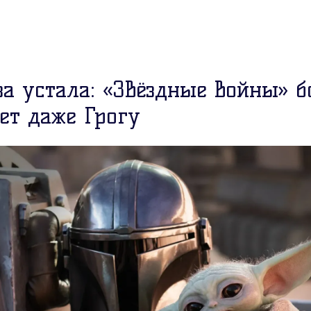
а устала: «Звёздные войны» 
ет даже Грогу