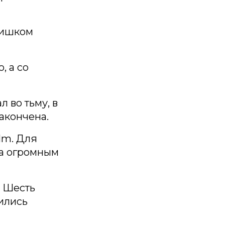
лишком
, а со
 во тьму, в
акончена.
ilm. Для
 а огромным
. Шесть
вились