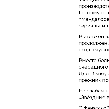
производст
Поэтому воз
«Мандалорец
сериалы, и т
В итоге он 
продолжение
вход в чужо
Вместо боль
очередного 
Для Disney 
прежних пр
Но слабая т
«Звёздные в
О фанатской