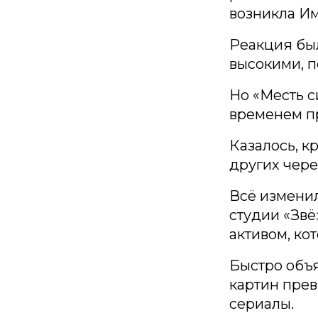
возникла И
Реакция бы
высокими, п
Но «Месть с
временем пр
Казалось, к
других чере
Всё изменил
студии «Звё
активом, ко
Быстро объ
картин прев
сериалы.