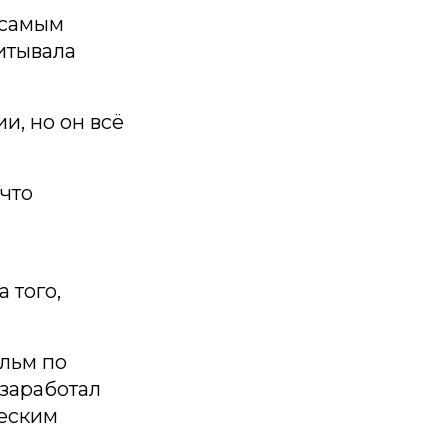
 самым
итывала
и, но он всё
 что
 того,
льм по
 заработал
ческим