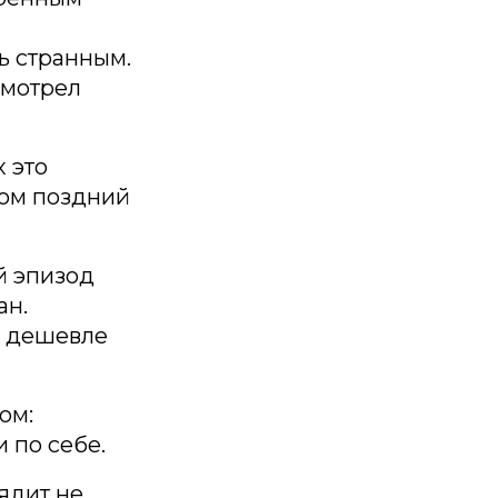
ь странным.
смотрел
 это
ком поздний
й эпизод
ан.
л дешевле
ом:
 по себе.
ядит не