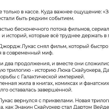
 только в кассе. Куда важнее ощущение: «
стали быть редким событием.
астью бесконечного потока фильмов, сериал
 и историй, которые всё труднее держать в 
 Джордж Лукас снял фильм, который быстро
я в современный миф.
 два продолжения, и вместе они сложилис
ю трилогию - историю Люка Скайуокера, Д
орьбы с Галактической империей.
енная жила в книгах, комиксах и фанатских
олго оставалась завершённой.
 Лукас вернулся с приквелами. Новая трило
а, как Энакин Скайуокер стал Дартом Вейде