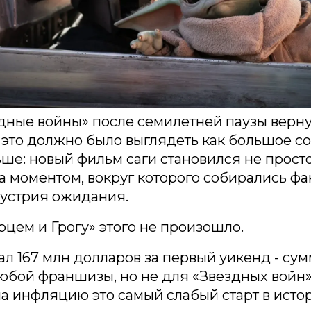
дные войны» после семилетней паузы верну
 это должно было выглядеть как большое со
ше: новый фильм саги становился не прост
а моментом, вокруг которого собирались фа
дустрия ожидания.
цем и Грогу» этого не произошло.
л 167 млн долларов за первый уикенд - су
юбой франшизы, но не для «Звёздных войн»
а инфляцию это самый слабый старт в исто