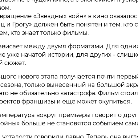
вом.
вращение «Звёздных войн» в кино оказалос
 и Грогу» должен быть понятен и тем, кто 
ем, кто знает только фильмы.
зависает между двумя форматами. Для одних
 уже начатой истории, для других - слиш
й сюжет.
шого нового этапа получается почти первы
сезона, только вынесенный на большой экр
это не обязательно катастрофа. Фильм стои
оектов франшизы и ещё может окупиться.
емпература вокруг премьеры говорит о друг
ойны» больше не становятся событием сами
 усталости говорили давно. Теперь она выгл