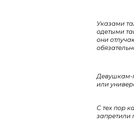
Указами та
одетыми та
они отлучаю
обязательн
Девушкам-п
или универ
С тех пор к
запретили 