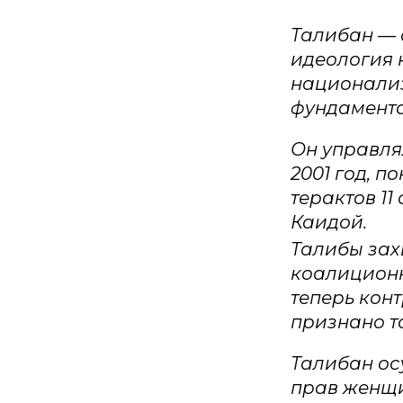
Талибан — 
идеология 
национализ
фундамент
Он управля
2001 год, 
терактов 1
Каидой.
Талибы захв
коалиционн
теперь кон
признано т
Талибан ос
прав женщи