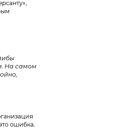
рсанту»,
рым
алибы
. На самом
ойно,
рганизация
это ошибка.