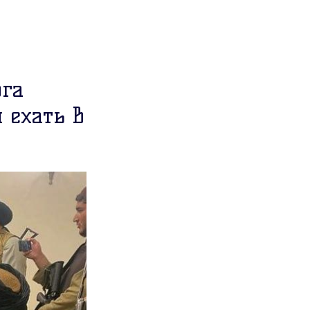
рга
 ехать в