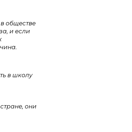
в обществе
а, и если
х
чина.
ь в школу
 стране, они