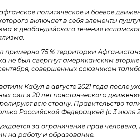
афганское политическое и боевое движен
которого включает в себя элементы пушту
ма и деобандийского течения исламско
ализма.
л примерно 75 % территории Афганистана 
пока не был свергнут американским вторж
1 сентября, совершенных союзником талиб
атили Кабул в августе 2021 года после ух
ых сил и 20 лет повстанческого движения
тролируют всю страну. Правительство тал
олько Российской Федерацией (с 3 июля 2
уждается за ограничение прав человека, 
н на работу и образование.