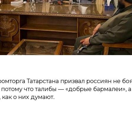
омторга Татарстана призвал россиян не боя
 потому что талибы — «добрые бармалеи», а
 как о них думают.