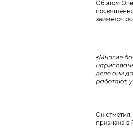
Об этом Оле
посвящённо
займётся ро
«Многие боя
нарисованы
деле они д
работают, у
Он отметил,
признана в 