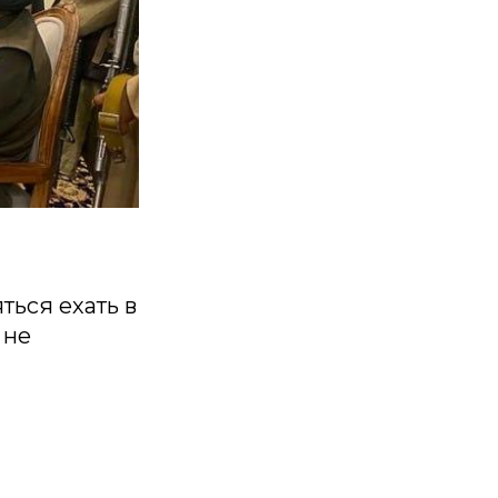
ться ехать в
 не