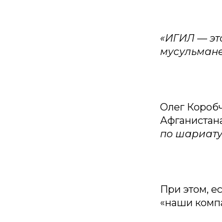
«ИГИЛ — эт
мусульмане
Олег Коробч
Афганистан
по шариату,
При этом, е
«наши компа