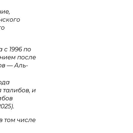
ие,
нского
го
с 1996 по
ением после
ов — Аль-
ода
 талибов, и
ибов
025).
в том числе