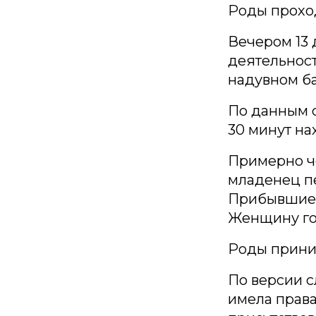
Роды прохо
Вечером 13 
деятельност
надувном б
По данным с
30 минут на
Примерно че
младенец п
Прибывшие 
Женщину го
Роды приним
По версии с
имела права