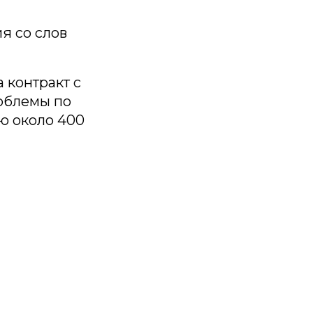
я со слов
 контракт с
роблемы по
ю около 400