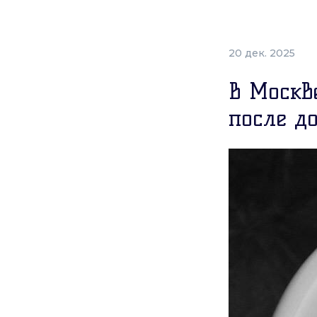
20 дек. 2025
В Москв
после д