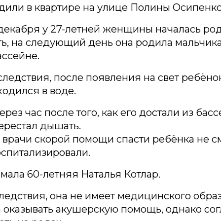
дили в квартире на улице Полины Осипенко
декабря у 27-летней женщины началась ро
ь, на следующий день она родила мальчика
ассейне.
ледствия, после появления на свет ребёнок
ходился в воде.
рез час после того, как его достали из басс
ерестал дышать.
врачи скорой помощи спасти ребёнка не см
спитализировали.
ала 60-летняя Наталья Котлар.
ледствия, она не имеет медицинского обра
 оказывать акушерскую помощь, однако сог