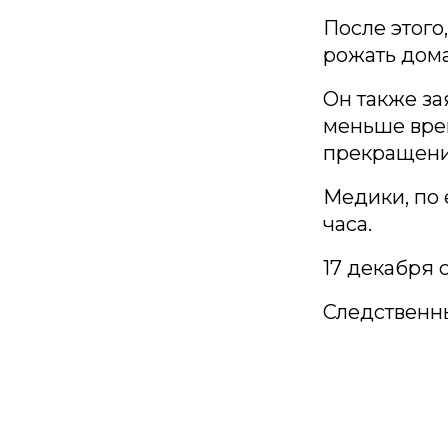
После этого
рожать дома
Он также за
меньше врем
прекращени
Медики, по 
часа.
17 декабря 
Следственн