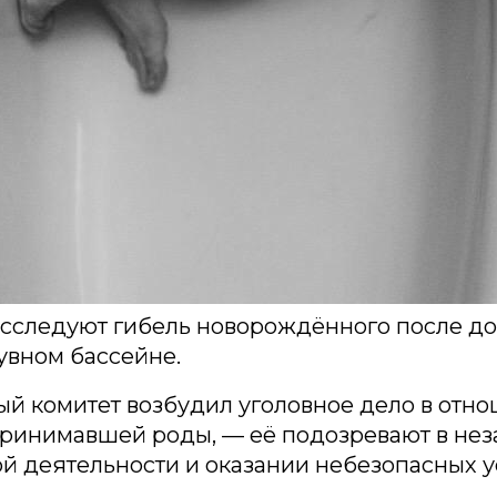
асследуют гибель новорождённого после 
увном бассейне.
й комитет возбудил уголовное дело в отн
ринимавшей роды, — её подозревают в нез
 деятельности и оказании небезопасных у