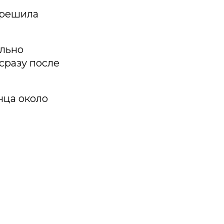
и решила
ельно
сразу после
нца около