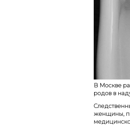
В Москве р
родов в над
Следственны
женщины, п
медицинской