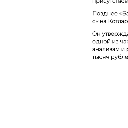
присутствов
Позднее «Ба
сына Котлар
Он утвержда
одной из ча
анализам и
тысяч рубле