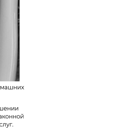
домашних
ошении
аконной
слуг.