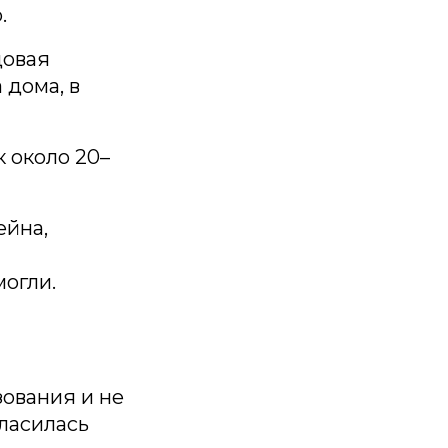
.
довая
 дома, в
 около 20–
ейна,
огли.
зования и не
ласилась