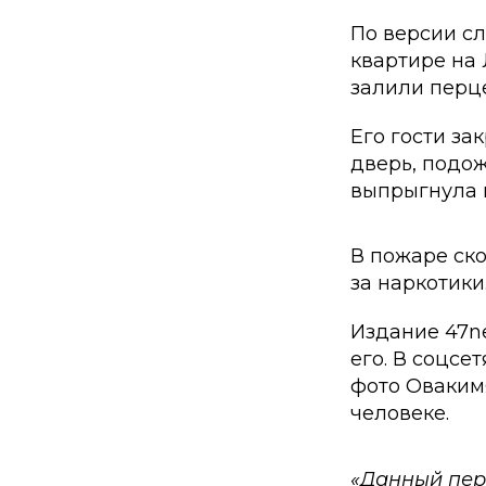
По версии сл
квартире на
залили перц
Его гости за
дверь, подож
выпрыгнула и
В пожаре ск
за наркотики
Издание 47
его. В соцсе
фото Оваким
человеке.
«Данный пер