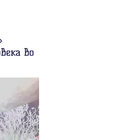
»
века во