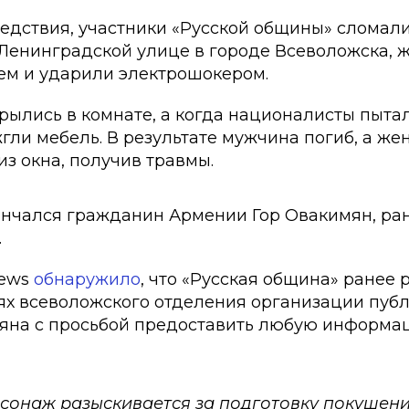
едствия, участники «Русской общины» сломали
 Ленинградской улице в городе Всеволожска, 
ем и ударили электрошокером.
крылись в комнате, а когда националисты пыта
гли мебель. В результате мужчина погиб, а ж
з окна, получив травмы.
ончался гражданин Армении Гор Овакимян, ра
.
news
обнаружило
, что «Русская община» ранее
тях всеволожского отделения организации пуб
яна с просьбой предоставить любую информа
сонаж разыскивается за подготовку покушени