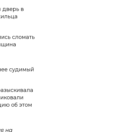
 дверь в
жильца
лись сломать
енщина
нее судимый
 разыскивала
ликовали
цию об этом
я на