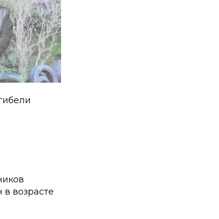
гибели
ников
 в возрасте