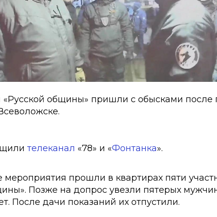
м «Русской общины» пришли с обысками после 
Всеволожске.
бщили
телеканал
«78» и «
Фонтанка
».
 мероприятия прошли в квартирах пяти участ
ины». Позже на допрос увезли пятерых мужчин
лет. После дачи показаний их отпустили.