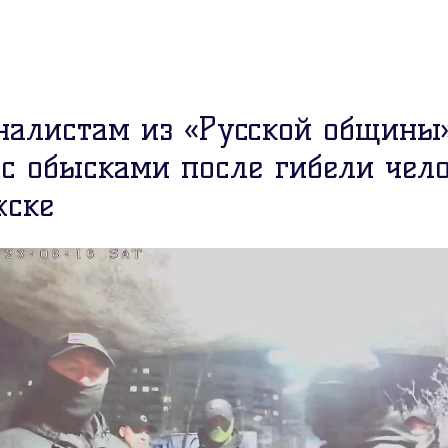
налистам из «Русской общины
с обысками после гибели чело
жске