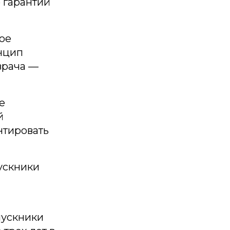
 гарантий
ое
нцип
врача —
е
й
нтировать
ускники
пускники