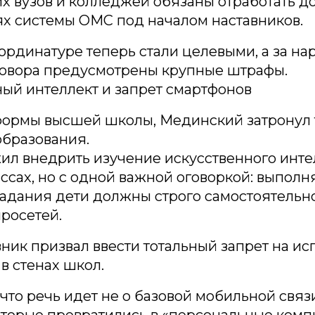
 вузов и колледжей обязаны отработать до 
х системы ОМС под началом наставников.
 ординатуре теперь стали целевыми, а за н
говора предусмотрены крупные штрафы.
ый интеллект и запрет смартфонов
ормы высшей школы, Мединский затронул 
образования.
л внедрить изучение искусственного инте
ссах, но с одной важной оговоркой: выпол
дания дети должны строго самостоятельно
росетей.
ник призвал ввести тотальный запрет на и
в стенах школ.
 что речь идет не о базовой мобильной связи
оторые превратились в «персональные комп