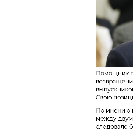
Помощник п
возвращени
выпускников
Свою позици
По мнению п
между двум
следовало б