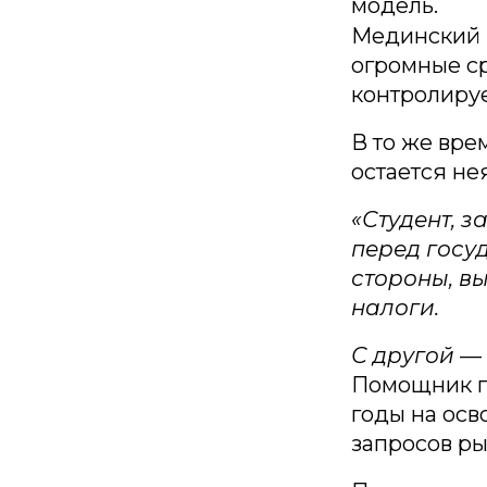
модель.
Мединский п
огромные ср
контролиру
В то же вр
остается не
«Студент, з
перед госуд
стороны, в
налоги.
С другой —
Помощник п
годы на осв
запросов ры