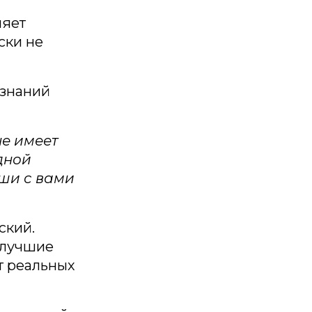
ляет
ски не
 знаний
не имеет
одной
аши с вами
ский.
 лучшие
т реальных