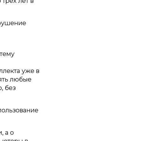
трех лет в
арушение
тему
ллекта уже в
нять любые
, без
спользование
, а о
ьютеры в