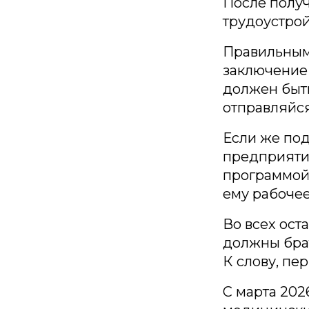
После получ
трудоустрой
Правильным
заключение
должен быть
отправляйся
Если же под
предприятие
программой
ему рабочее
Во всех ост
должны брат
К слову, пе
С марта 202