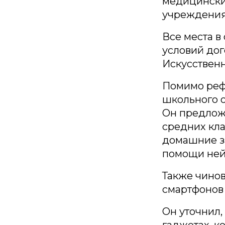
медицинских
учреждения
Все места в
условий до
Искусственн
Помимо реф
школьного 
Он предложи
средних кла
домашние за
помощи ней
Также чинов
смартфонов 
Он уточнил,
гаджетах, к