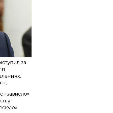
ступил за
ля
елениях.
т».
с «зависло»
ству
ческую»