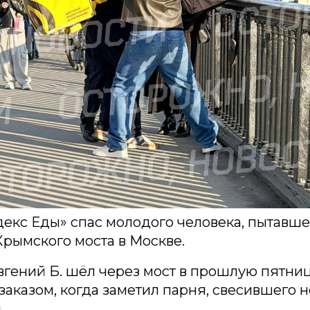
екс Еды» спас молодого человека, пытавш
Крымского моста в Москве.
вгений Б. шёл через мост в прошлую пятниц
аказом, когда заметил парня, свесившего н
.