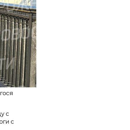
егося
у с
оги с