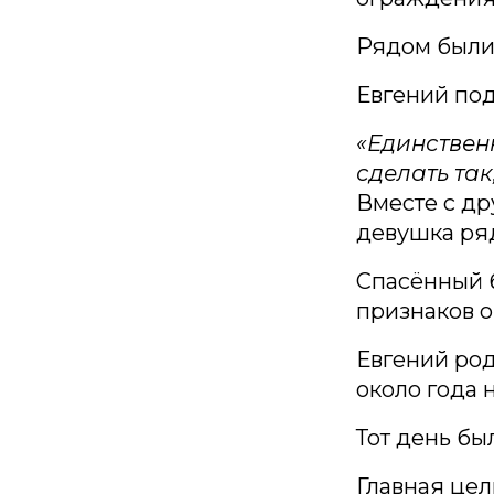
Рядом были 
Евгений под
«Единствен
сделать так
Вместе с др
девушка ря
Спасённый б
признаков о
Евгений род
около года н
Тот день бы
Главная цел