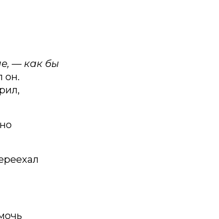
е, — как бы
 он.
рил,
 но
переехал
омочь