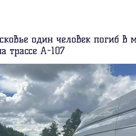
сковье один человек погиб в 
а трассе А-107