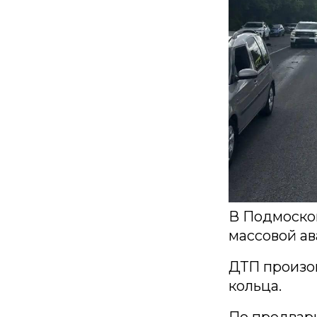
В Подмосков
массовой ав
ДТП произош
кольца.
По предвари