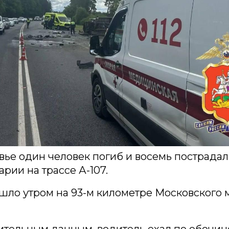
ье один человек погиб и восемь пострадал
арии на трассе А-107.
ло утром на 93-м километре Московского 
тельным данным, водитель ехал по обочин