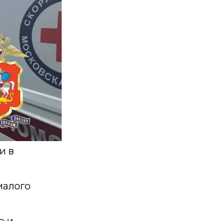
и в
малого
е и