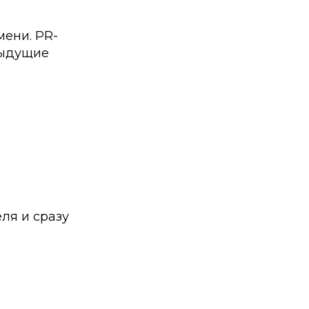
мени. PR-
дыдущие
ля и сразу