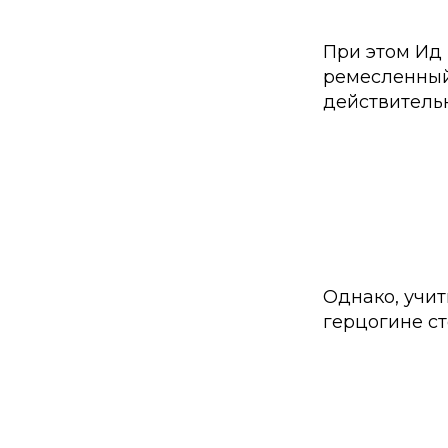
При этом Ид
ремесленный
действительн
Однако, учит
герцогине с