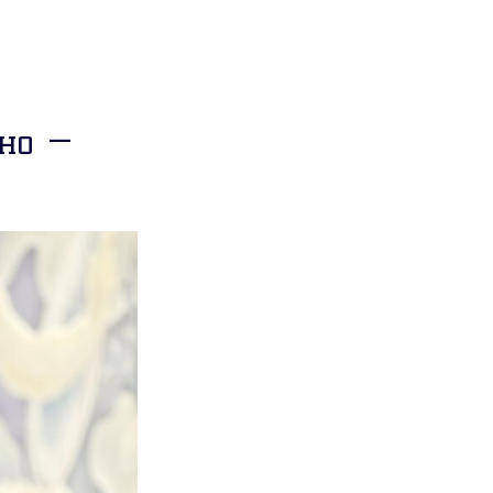
ино —