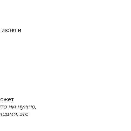
0 июня и
может
что им нужно,
яцами, это