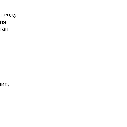
бренду
ия
ган.
ия,