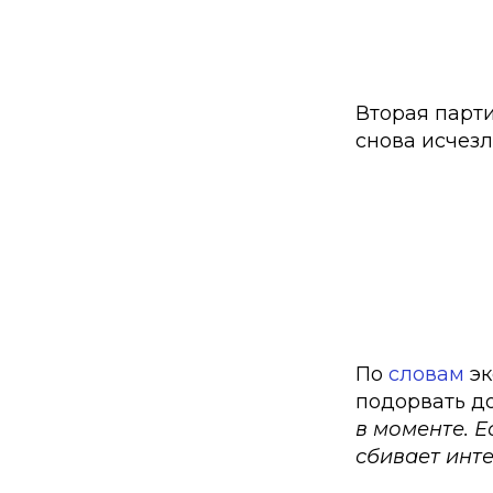
Вторая парт
снова исчезл
По
словам
эк
подорвать д
в моменте. Е
сбивает инте