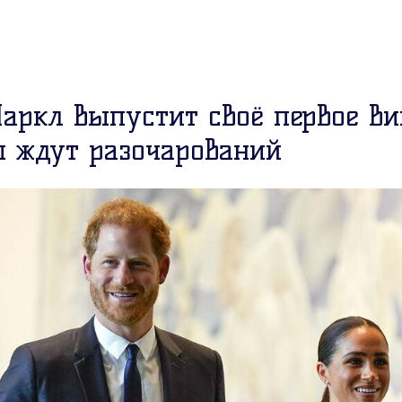
аркл выпустит своё первое в
ы ждут разочарований