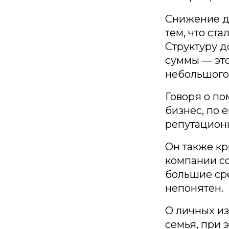
Снижение д
тем, что ст
Структуру д
суммы — это
небольшого
Говоря о по
бизнес, по 
репутацион
Он также кр
компании с
большие сре
непонятен.
О личных из
семья, при 