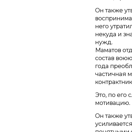
Он также ут
воспринимат
него утрати
некуда и зн
нужд.
Маматов отд
состав воюю
года преобл
частичная м
контрактник
Это, по его 
мотивацию.
Он также ут
усиливается
понятными 