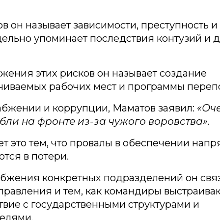
в он называет зависимости, преступность 
дельно упоминает последствия контузий и 
жения этих рисков он называет создание
чиваемых рабочих мест и программы перепо
абжении и коррупции, Маматов заявил:
«Оч
бли на фронте из-за чужого воровства».
т это тем, что провалы в обеспечении нап
тся в потери.
абжения конкретных подразделений он связ
правления и тем, как командиры выстраива
вие с государственными структурами и
елями.