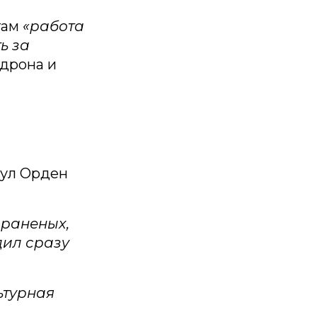
 там
«работа
ь за
 дрона и
нул Орден
 раненых,
дил сразу
ьтурная