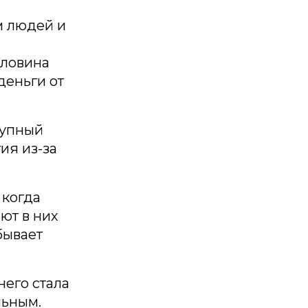
м людей и
оловина
деньги от
рупный
ия из-за
 когда
ют в них
бывает
него стала
льным.