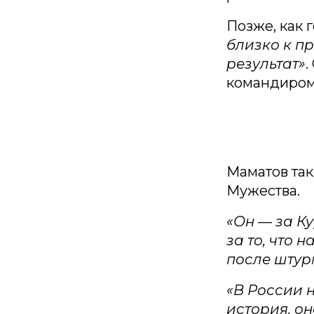
Позже, как 
близко к п
результат»
.
командиром 
Маматов так
Мужества.
«Он — за К
за то, что
после штур
«В России 
история, о