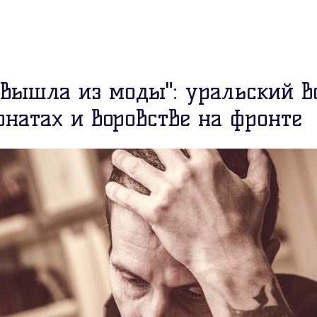
 вышла из моды": уральский 
онатах и воровстве на фронте