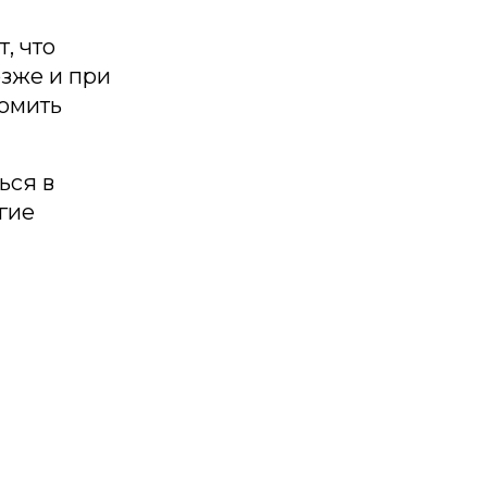
, что
озже и при
ломить
ься в
гие