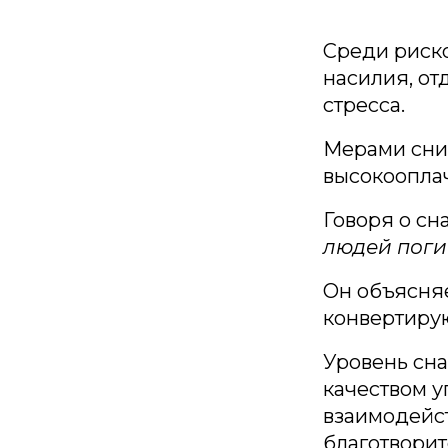
Среди риско
насилия, от
стресса.
Мерами сни
высокоопла
Говоря о сн
людей поги
Он объясняе
конвертирую
Уровень сн
качеством у
взаимодейст
благотворит