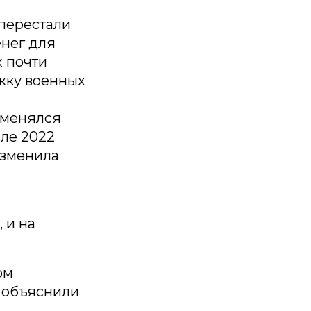
 перестали
енег для
х почти
ржку военных
, менялся
але 2022
изменила
, и на
ом
е объяснили