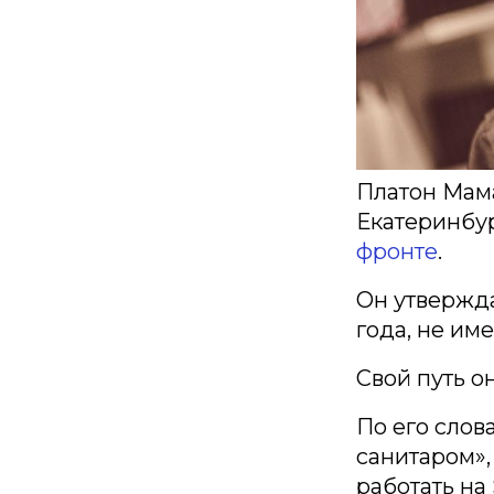
Платон Мама
Екатеринбур
фронте
.
Он утвержда
года, не им
Свой путь о
По его слов
санитаром»,
работать на