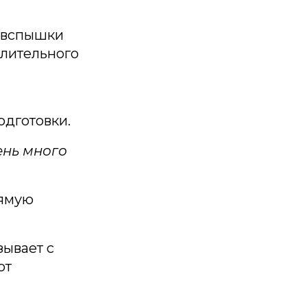
и вспышки
длительного
дготовки.
ень много
рямую
ывает с
ют