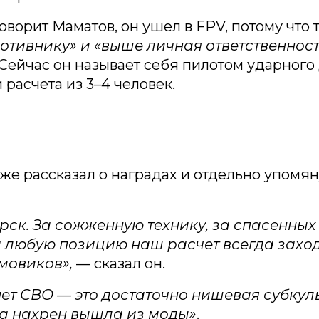
говорит Маматов, он ушел в FPV, потому что
ротивнику» и «выше личная ответственност
 Сейчас он называет себя пилотом ударного
расчета из 3–4 человек.
же рассказал о наградах и отдельно упомя
урск. За сожженную технику, за спасенных
 на любую позицию наш расчет всегда захо
мовиков»,
— сказал он.
нет СВО — это достаточно нишевая субкул
на нахрен вышла из моды»
.