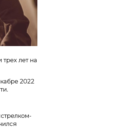
 трех лет на
екабре 2022
ти.
«стрелком-
чился