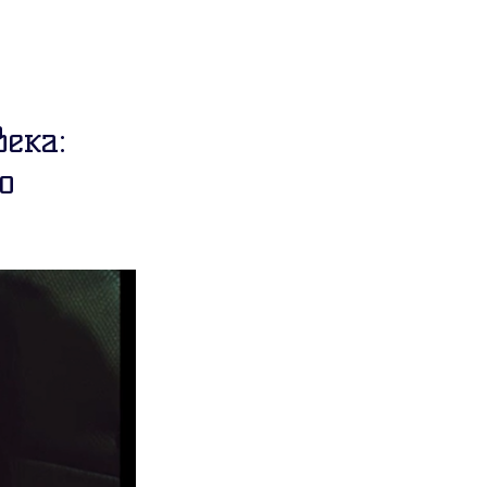
ека:
о