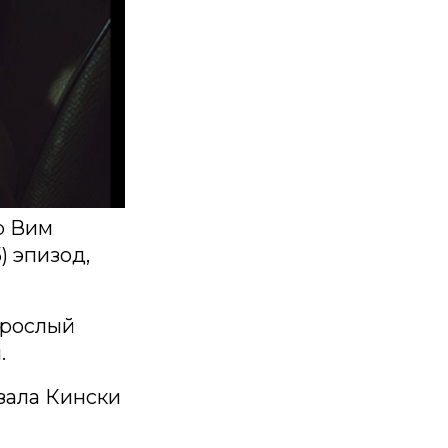
р Вим
) эпизод,
зрослый
.
зала Кински