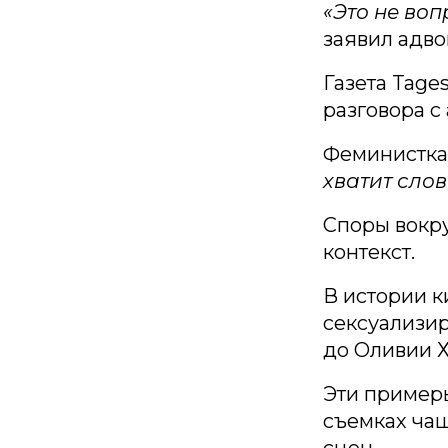
«Это не воп
заявил адво
Газета Tage
разговора с
Феминистка
хватит слов
Споры вокр
контекст.
В истории к
сексуализи
до Оливии Х
Эти примеры
съемках ча