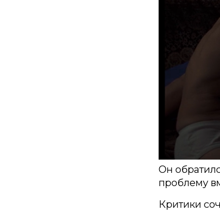
Он обратил
проблему в
Критики соч