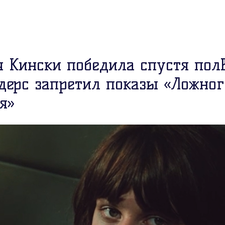
я Кински победила спустя полв
дерс запретил показы «Ложног
я»