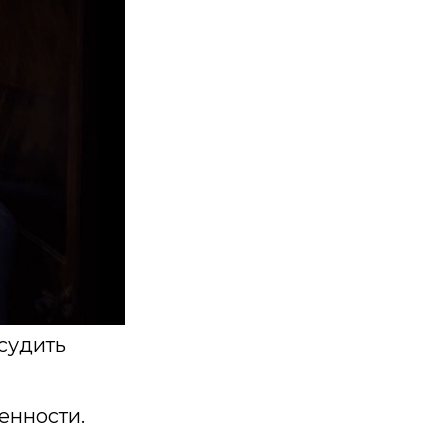
судить
енности.