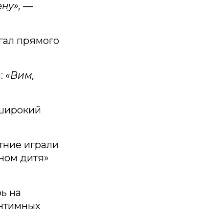
ну»,
—
егал прямого
:
«Вим,
 широкий
тние играли
ном дитя»
ь на
интимных