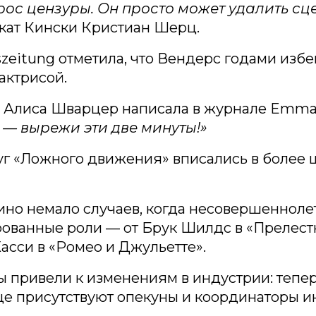
рос цензуры. Он просто может удалить сце
кат Кински Кристиан Шерц.
szeitung отметила, что Вендерс годами изб
 актрисой.
 Алиса Шварцер написала в журнале Emma
 — вырежи эти две минуты!»
уг «Ложного движения» вписались в более
ино немало случаев, когда несовершенноле
рованные роли — от Брук Шилдс в «Прелест
асси в «Ромео и Джульетте».
 привели к изменениям в индустрии: тепер
ще присутствуют опекуны и координаторы 