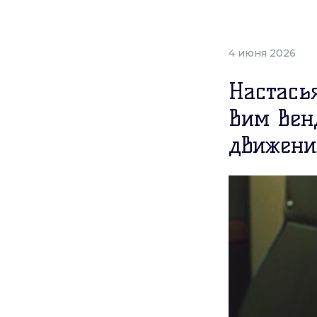
4 июня 2026
Настась
Вим Вен
движени