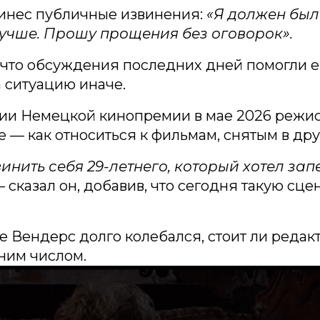
инес публичные извинения:
«Я должен был
учше. Прошу прощения без оговорок».
 что обсуждения последних дней помогли 
а ситуацию иначе.
ии Немецкой кинопремии в мае 2026 режи
 — как относиться к фильмам, снятым в дру
винить себя 29-летнего, который хотел зап
—
сказал он, добавив, что сегодня такую сце
е Вендерс долго колебался, стоит ли редак
ним числом.