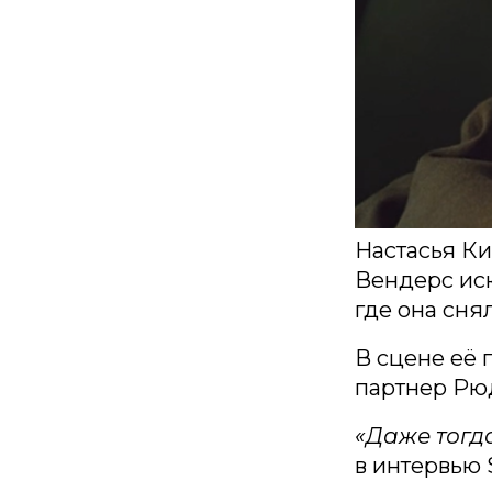
Настасья Ки
Вендерс иск
где она снял
В сцене её 
партнер Рюд
«Даже тогда
в интервью 