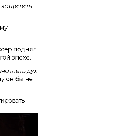
 защитить
ему
ссер поднял
гой эпохе.
ечатлеть дух
ну он бы не
тировать