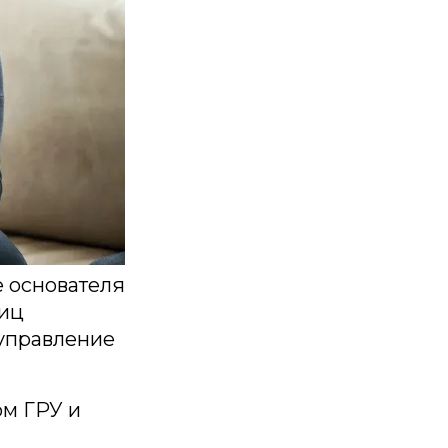
ё основателя
лиц
 управление
м ГРУ и