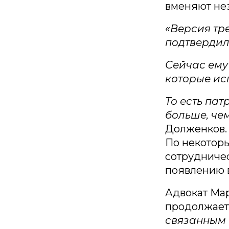
вменяют нез
«Версия тре
подтвердил
Сейчас ему
которые ис
То есть пат
больше, чем
Долженков.
По некоторы
сотрудничес
появлению в
Адвокат Ма
продолжаетс
связанным 