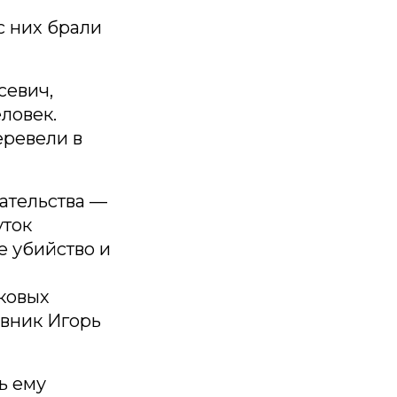
с них брали
севич,
ловек.
еревели в
ательства —
уток
е убийство и
ковых
вник Игорь
ь ему