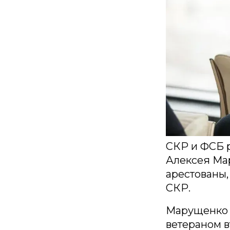
СКР и ФСБ р
Алексея Мар
арестованы,
СКР.
Марущенко 
ветераном в