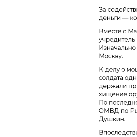
За содейств
деньги — ко
Вместе с Ма
учредитель 
Изначально 
Москву.
К делу о м
солдата одн
держали при
хищение ор
По последн
ОМВД по Ры
Душкин.
Впоследств