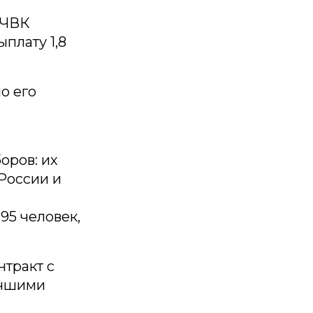
«ЧВК
плату 1,8
о его
оров: их
России и
95 человек,
тракт с
учшими