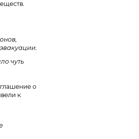
еществ.
онов,
эвакуации.
ло чуть
й
оглашение о
вели к
е