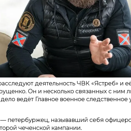
асследуют деятельность ЧВК «Ястреб» и е
ущенко. Он и несколько связанных с ним 
 дело ведёт Главное военное следственное
— петербуржец, называвший себя офицеро
торой чеченской кампании.