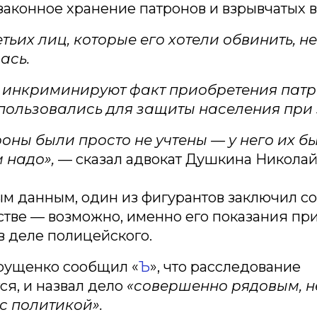
аконное хранение патронов и взрывчатых в
тьих лиц, которые его хотели обвинить, не
ась.
 инкриминируют факт приобретения патр
пользовались для защиты населения при 
роны были просто не учтены — у него их бы
 надо»,
— сказал адвокат Душкина Никола
м данным, один из фигурантов заключил с
тве — возможно, именно его показания при
 деле полицейского.
рущенко сообщил «
Ъ
», что расследование
я, и назвал дело
«совершенно рядовым, н
с политикой».