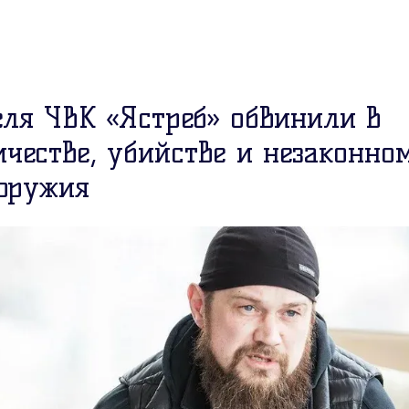
еля ЧВК «Ястреб» обвинили в
честве, убийстве и незаконно
 оружия