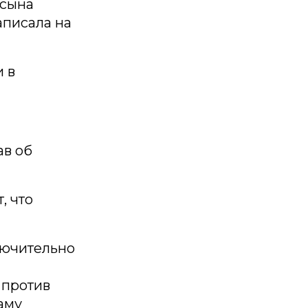
 сына
аписала на
и в
ав об
, что
лючительно
 против
аму