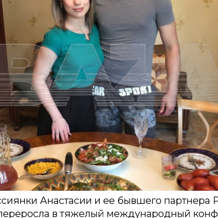
сиянки Анастасии и ее бывшего партнера Р
 переросла в тяжелый международный конф