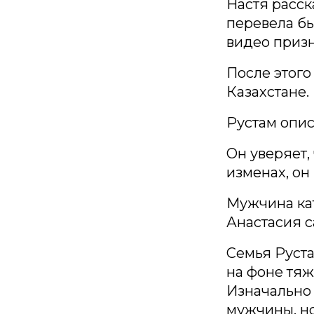
Настя расск
перевела бы
видео призн
После этого
Казахстане.
Рустам опи
Он уверяет,
изменах, он
Мужчина кат
Анастасия с
Семья Руста
на фоне тяж
Изначально 
мужчины, н