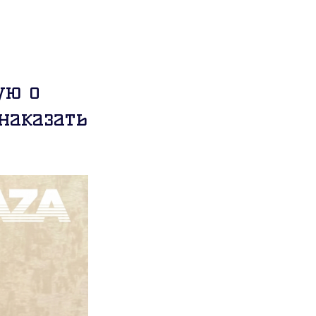
ую о
наказать