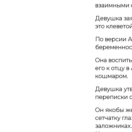
взаимными 
Девушка зая
это клевето
По версии А
беременнос
Она воспиты
его к отцу 
кошмаром.
Девушка утв
переписки с
Он якобы же
сетчатку гл
заложниках.