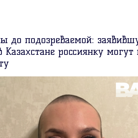
вы до подозреваемой: заявивш
в Казахстане россиянку могут 
ту