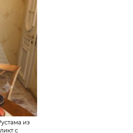
устама из
ликт с