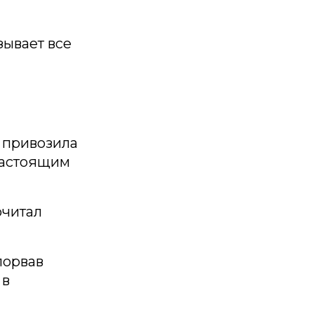
зывает все
д привозила
 настоящим
очитал
порвав
 в