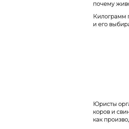
почему живо
Килограмм п
и его выбир
Юристы орга
коров и сви
как произво