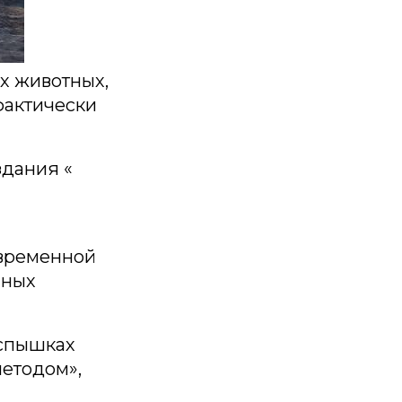
х животных,
фактически
здания «
овременной
нных
вспышках
етодом»,