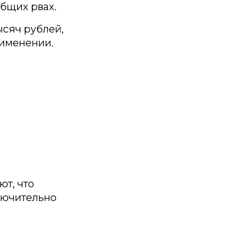
общих рвах.
ысяч рублей,
рименении.
т, что
лючительно