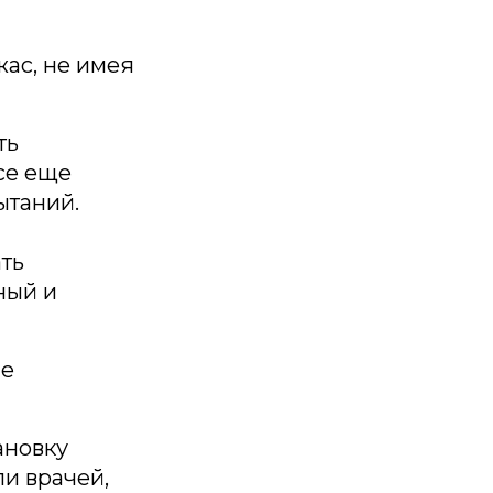
жас, не имея
ть
все еще
ытаний.
ть
ный и
ые
ановку
и врачей,