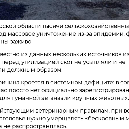
рской области тысячи сельскохозяйственны
д массовое уничтожение из-за эпидемии, 
ны заживо.
звестно из данных нескольких источников и
, перед утилизацией скот не усыпляли и не
ли должным образом.
ичина кроется в системном дефиците: в с
ас просто нет официально зарегистрирова
для гуманной эвтаназии крупных животных.
ействующим ветеринарным правилам, при 
оголовье нужно умерщвлять «бескровным м
а не распространялась.