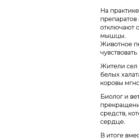
На практик
препаратов 
отключают с
мышцы.
Животное пе
чувствовать
Жители сел 
белых халат
коровы мгно
Биолог и ве
прекращения
средств, ко
сердце.
В итоге вме