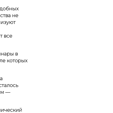
одобных
ства не
лизуют
т все
инары в
ле которых
за
сталось
ом —
нический