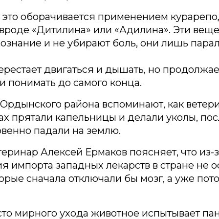
е это оборачивается применением курареп
вроде «Дитилина» или «Адилина». Эти веще
ознание и не убирают боль, они лишь пара
рестает двигаться и дышать, но продолжае
 и понимать до самого конца.
Ордынского района вспоминают, как ветер
ах прятали капельницы и делали уколы, пос
венно падали на землю.
теринар Алексей Ермаков поясняет, что из-
 импорта западных лекарств в стране не о
торые сначала отключали бы мозг, а уже пот
сто мирного ухода животное испытывает па