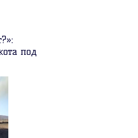
?»:
кота под