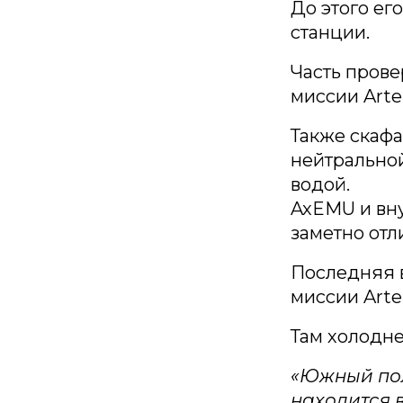
До этого ег
станции.
Часть прове
миссии Arte
Также скафа
нейтральной
водой.
AxEMU и вну
заметно отл
Последняя в
миссии Art
Там холодне
«Южный пол
находится в