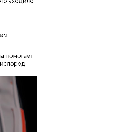
это уходило
.
тем
ма помогает
кислород