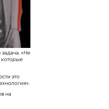
 задача.
«Не
 которые
ости это
ехнология».
ов на