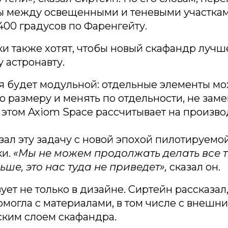
ы между освещенными и теневыми участка
00 градусов по Фаренгейту.
и также хотят, чтобы новый скафандр луч
 астронавту.
я будет модульной: отдельные элементы м
о размеру и менять по отдельности, не зам
 этом Axiom Space рассчитывает на произв
зал эту задачу с новой эпохой пилотируемо
ки.
«Мы не можем продолжать делать все т
ше, это нас туда не приведет»,
сказал он.
ует не только в дизайне. Сиртейн рассказал,
могла с материалами, в том числе с внешн
ским слоем скафандра.