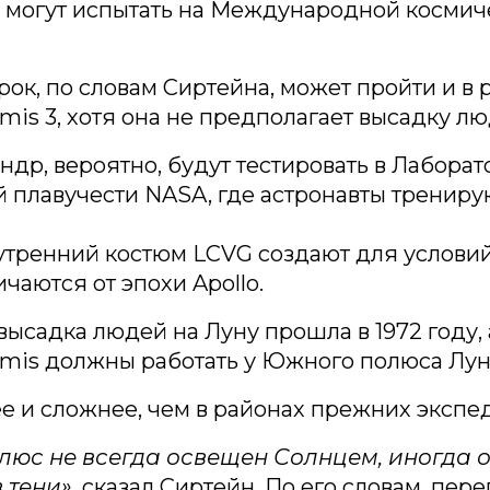
о могут испытать на Международной космич
рок, по словам Сиртейна, может пройти и в 
mis 3, хотя она не предполагает высадку лю
ндр, вероятно, будут тестировать в Лабора
 плавучести NASA, где астронавты трениру
тренний костюм LCVG создают для условий
ичаются от эпохи Apollo.
ысадка людей на Луну прошла в 1972 году,
emis должны работать у Южного полюса Лун
е и сложнее, чем в районах прежних экспе
юс не всегда освещен Солнцем, иногда 
 тени»,
сказал Сиртейн. По его словам, пер