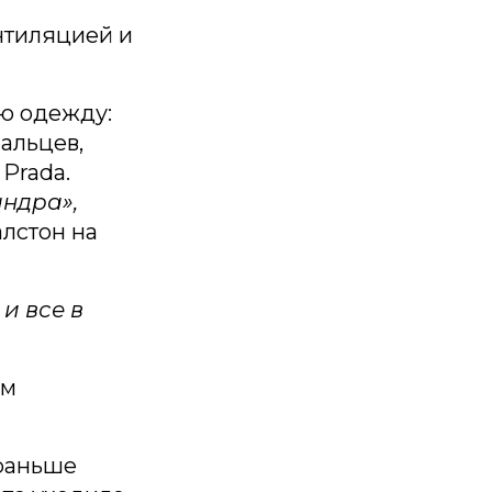
нтиляцией и
ю одежду:
альцев,
Prada.
андра»,
лстон на
и все в
ым
 раньше