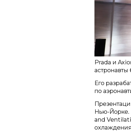
Prada и Ax
астронавты 
Его разраб
по аэронавт
Презентация
Нью-Йорке. 
and Ventila
охлаждения