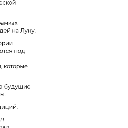
еской
рамках
дей на Луну.
тории
ются под
, которые
 а будущие
ы.
диций.
он
епад