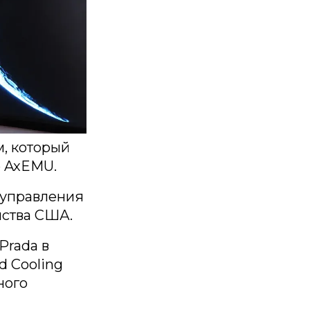
, который
р AxEMU.
 управления
нства США.
Prada в
d Cooling
ного