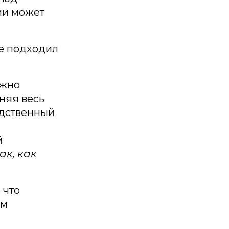
ми может
ше подходил
ожно
еняя весь
одственный
й
ак, как
 что
им