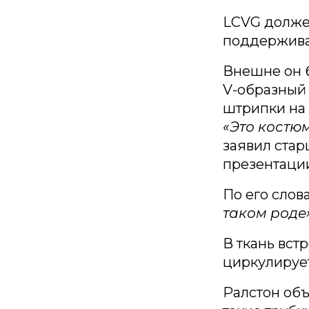
LCVG должен
поддерживат
Внешне он 
V-образный 
штрипки на 
«Это костю
заявил стар
презентаци
По его слов
таком роде»
В ткань вст
циркулируе
Ралстон объ