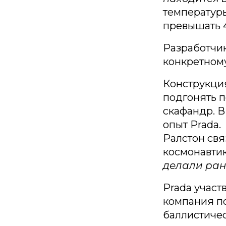
температур
превышать 4
Разработчик
конкретному
Конструкци
подгонять п
скафандр. В
опыт Prada.
Ралстон свя
космонавти
делали рань
Prada участв
компания по
баллистиче