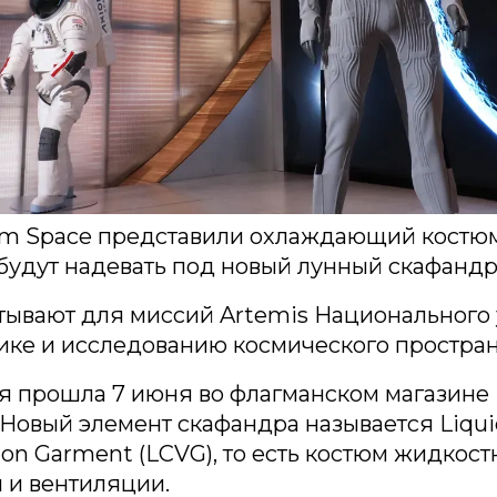
iom Space представили охлаждающий костюм
будут надевать под новый лунный скафанд
атывают для миссий Artemis Национального
ике и исследованию космического простра
 прошла 7 июня во флагманском магазине 
Новый элемент скафандра называется Liqui
tion Garment (LCVG), то есть костюм жидкост
 и вентиляции.