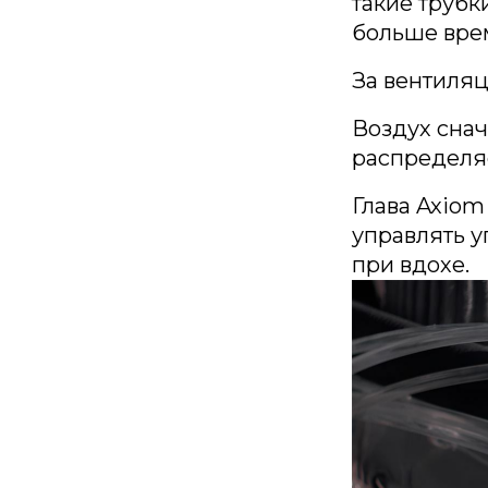
такие трубк
больше вре
За вентиляц
Воздух снач
распределяе
Глава Axiom
управлять у
при вдохе.