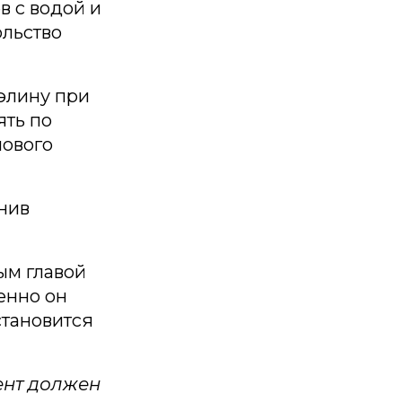
в с водой и
ольство
элину при
ять по
нового
нив
ым главой
енно он
становится
ент должен