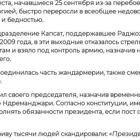
ста, начавшиеся 25 сентября из-за перебое
гией, быстро переросли в всеобщее недов
 и бедностью.
дразделение Капсат, поддержавшее Раджо
2009 года, в эти выходные отказалось стрел
ам и взяло под контроль армию, назначив 
го.
соединилась часть жандармерии, также сме
.
ил своего председателя, назначив временн
 Ндреманджари. Согласно конституции, им
лнять обязанности президента, если пост 
риву тысячи людей скандировали:
«Презид