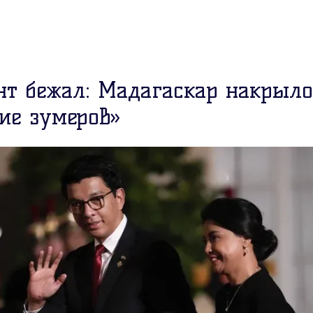
нт бежал: Мадагаскар накрыло
ние зумеров»