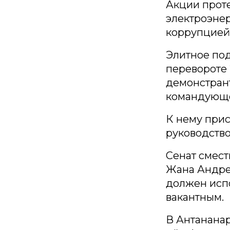
Акции проте
электроэнер
коррупцией
Элитное по
перевороте 
демонстрант
командующе
К нему при
руководство
Сенат смест
Жана Андре
должен испо
вакантным.
В Антанана