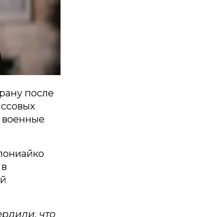
рану после
ассовых
, военные
лониайко
 в
ий
ердили, что