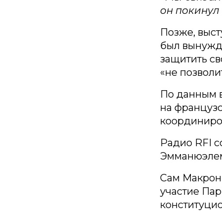
он покинул
Позже, выст
был вынужде
защитить св
«не позволи
По данным в
на французс
координиро
Радио RFI 
Эмманюэлем
Сам Макрон,
участие Па
конституцио