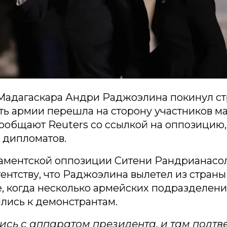
Мадагаскара Андри Раджоэлина покинул ст
асть армии перешла на сторону участников м
сообщают Reuters со ссылкой на оппозицию
 дипломатов.
аментской оппозиции Ситени Рандрианасо
гентству, что Раджоэлина вылетел из страны
, когда несколько армейских подразделен
лись к демонстрантам.
ись с аппаратом президента, и там подтв