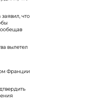
заявил, что
обы
 пообещав
тва вылетел
том Франции
одтвердить
дения