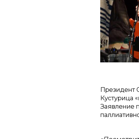
Президент 
Кустурица «
Заявление п
паллиативн