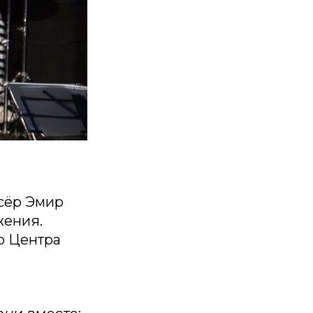
сёр Эмир
жения.
о Центра