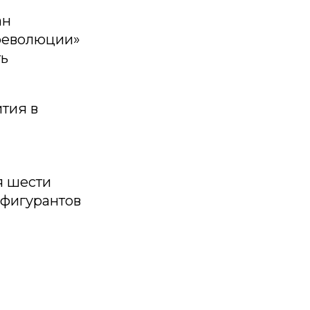
ан
 революции»
ть
тия в
я шести
 фигурантов