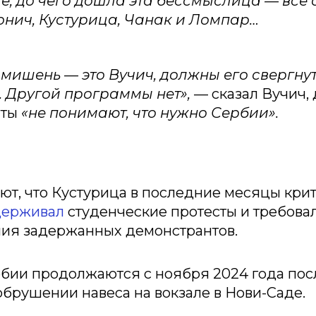
е, до чего дошла эта бессмыслица — все 
онич, Кустурица, Чанак и Ломпар…
мишень — это Вучич, должны его свергнуть
 Другой программы нет»,
— сказал Вучич, 
нты
«не понимают, что нужно Сербии».
т, что Кустурица в последние месяцы кри
держивал
студенческие протесты и требова
ия задержанных демонстрантов.
бии продолжаются с ноября 2024 года пос
брушении навеса на вокзале в Нови-Саде.