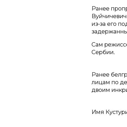
Ранее проп
Вуйчичевич 
из‑за его п
задержанны
Сам режиссё
Сербии.
Ранее белг
лицам по де
двоим инкр
Имя Кустури