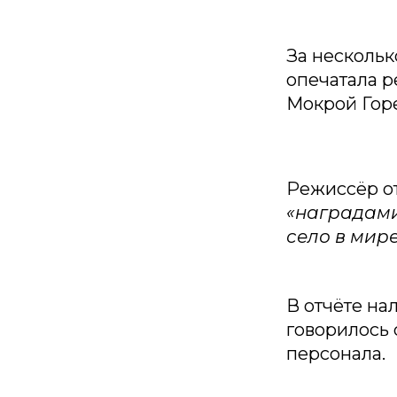
За нескольк
опечатала р
Мокрой Горе
Режиссёр от
«наградами
село в мир
В отчёте на
говорилось 
персонала.