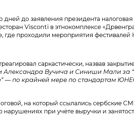
о дней до заявления президента налоговая
есторан Visconti в этнокомплексе «Дрвенгр
, где проходили мероприятия фестивалей 
реагировал саркастически, назвав закрыти
 Александра Вучича и Синиши Мали за 
е” — по крайней мере по стандартам ЮН
логовой, на который ссылались сербские СМ
о нарушениях при учёте выручки и занятос