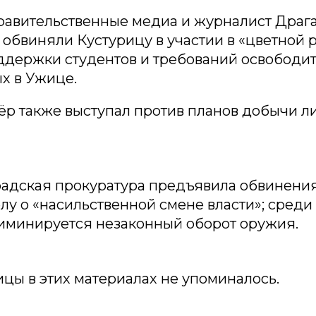
равительственные медиа и журналист Драг
обвиняли Кустурицу в участии в «цветной
оддержки студентов и требований освободи
х в Ужице.
р также выступал против планов добычи ли
радская прокуратура предъявила обвинени
лу о «насильственной смене власти»; среди
иминируется незаконный оборот оружия.
цы в этих материалах не упоминалось.