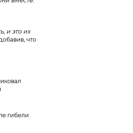
они вместе:
, и это их
добавив, что
тиковал
л
ле гибели