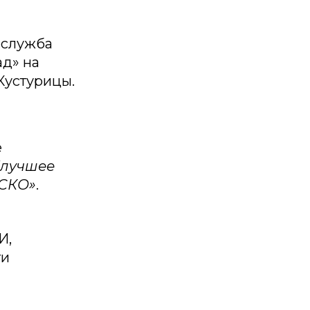
 служба
ад» на
Кустурицы.
е
“лучшее
ЕСКО»
.
И,
ти