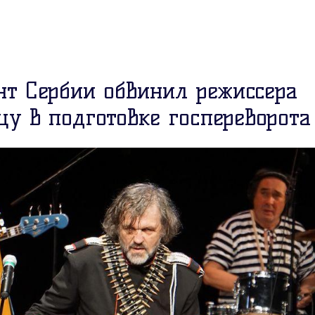
нт Сербии обвинил режиссера
цу в подготовке госпереворота