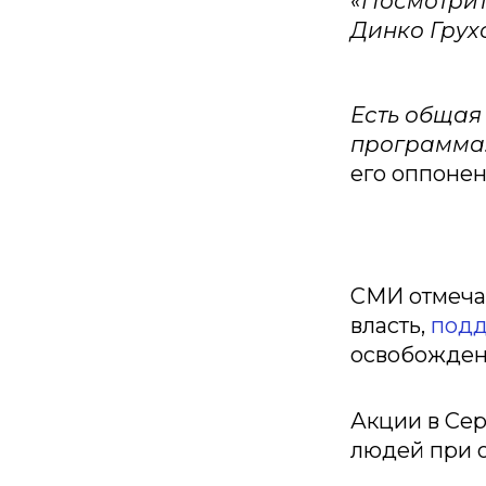
«Посмотрит
Динко Грух
Есть общая 
программа.
его оппоне
СМИ отмечаю
власть,
под
освобожден
Акции в Сер
людей при о