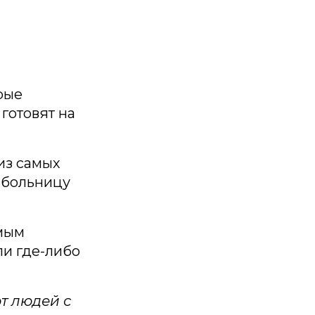
рые
готовят на
из самых
 больницу
мым
и где-либо
т людей с