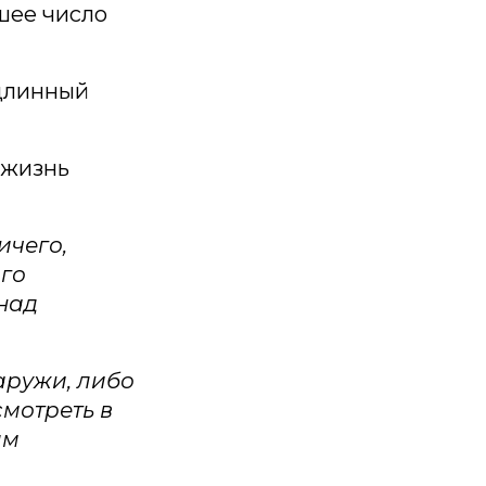
шее число
 длинный
 жизнь
ичего,
ого
 над
аружи, либо
смотреть в
ым