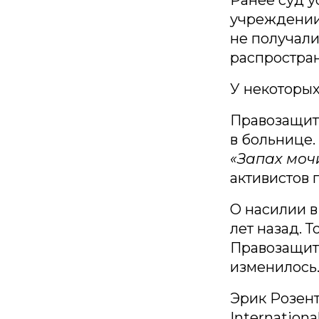
учреждении,
не получали
распростра
У некоторы
Правозащит
в больнице.
«Запах моч
активистов
О насилии в
лет назад. 
Правозащитн
изменилось
Эрик Розент
Internation