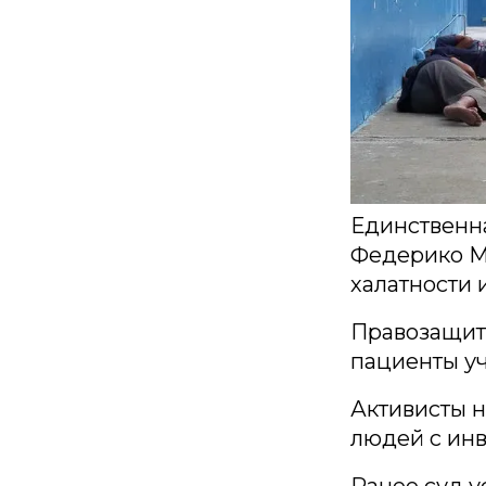
Единственн
Федерико Мо
халатности 
Правозащитн
пациенты у
Активисты н
людей с ин
Ранее суд у