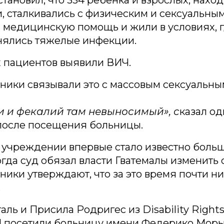
 сталкивались с физическим и сексуальны
 медицинскую помощь и жили в условиях, г
нялись тяжелые инфекции.
х пациентов выявили ВИЧ.
ники связывали это с массовым сексуальн
и и фекалий там невыносимый», с
казал од
 после посещения больницы.
 учреждении впервые стало известно боль
Тогда суд обязал власти Гватемалы изменить
ики утверждают, что за это время почти ни
.
аль и Присила Родригес из Disability Right
al посетили больницу имени Федерико Моры