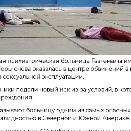
ая психиатрическая больница Гватемалы и
ры снова оказалась в центре обвинений в 
и сексуальной эксплуатации.
ики подали новый иск из-за условий, в кот
чреждения.
азывают больницу одним из самых опасных
валидностью в Северной и Южной Америке.
становил, что 334 ребенка и взрослых, нахо