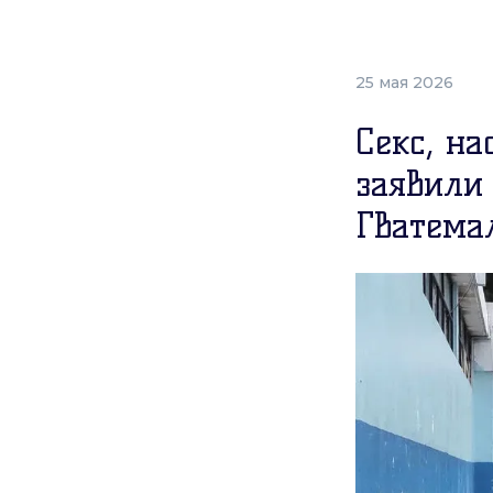
25 мая 2026
Секс, н
заявили
Гватема