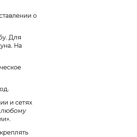
ставлении о
бу. Для
уна. На
ическое
од.
ии и сетях
«любому
и».
укреплять