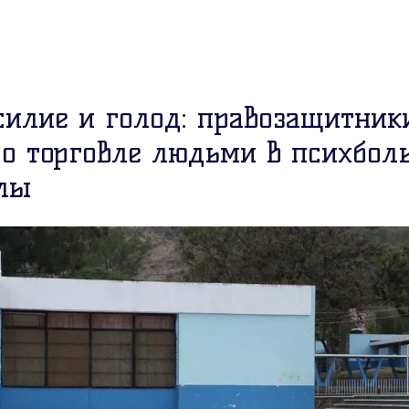
асилие и голод: правозащитник
 о торговле людьми в психбол
лы