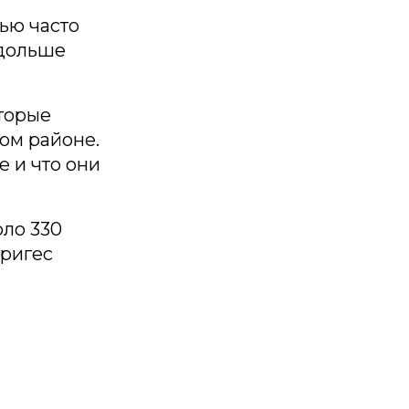
ью часто
 дольше
торые
ом районе.
е и что они
ло 330
дригес