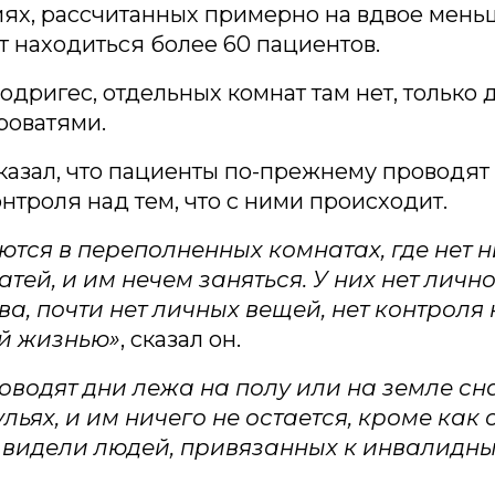
ях, рассчитанных примерно на вдвое мень
т находиться более 60 пациентов.
одригес, отдельных комнат там нет, только
роватями.
казал, что пациенты по-прежнему проводят
онтроля над тем, что с ними происходит.
тся в переполненных комнатах, где нет н
тей, и им нечем заняться. У них нет личн
а, почти нет личных вещей, нет контроля
й жизнью»
, сказал он.
оводят дни лежа на полу или на земле сн
ульях, и им ничего не остается, кроме как 
ы видели людей, привязанных к инвалидн