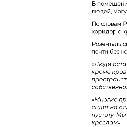
В помещени
людей, могу
По словам Р
коридор с к
Розенталь с
почти без к
«Люди остаю
кроме крова
пространств
собственно
«Многие пр
сидят на ст
пустоту. М
креслам».