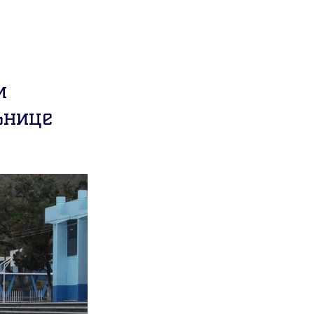
и
ьнице