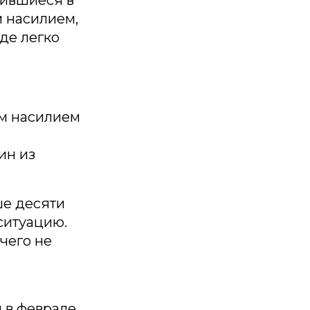
м насилием,
де легко
ым насилием
ин из
ше десяти
 ситуацию.
чего не
s
 в феврале,