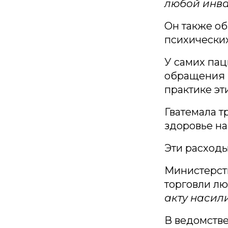
любой инва
Он также об
психических
У самих пац
обращения в
практике эт
Гватемала т
здоровье н
Эти расходы
Министерств
торговли лю
акту насил
В ведомстве