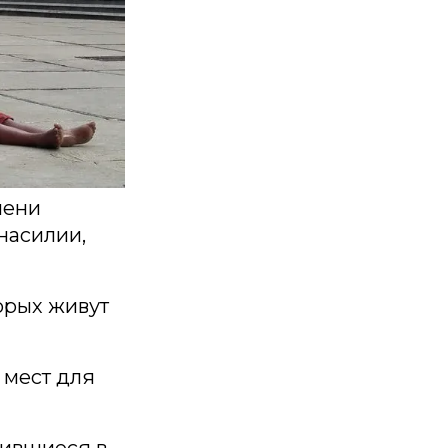
мени
насилии,
орых живут
 мест для
дившиеся в