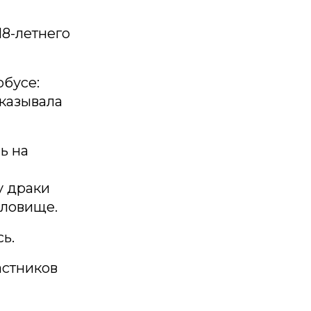
8-летнего
обусе:
казывала
ь на
у драки
уловище.
ь.
астников