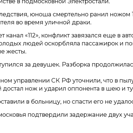
йстве в подмосковной Электростали.
ледствия, юноша смертельно ранил ножом 1
теля во время уличной драки.
т канал «112», конфликт завязался еще в авт
олодых людей оскорбляла пассажирок и по
е жесты.
тупился за девушек. Разборка продолжилас
ном управлении СК РФ уточнили, что в пыл
достал нож и ударил оппонента в шею и т
ставили в больницу, но спасти его не удалос
осковья подтвердили задержание двух уч