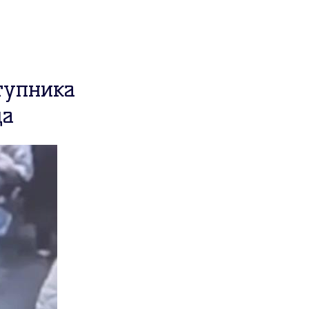
ступника
да