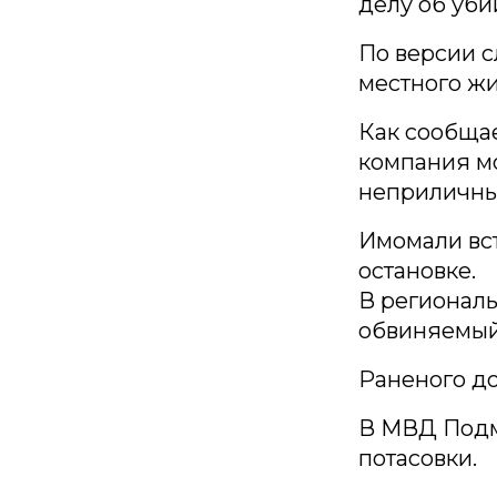
делу об уби
По версии с
местного жи
Как сообщае
компания м
неприличны
Имомали вс
остановке.
В региональ
обвиняемый 
Раненого до
В МВД Подм
потасовки.