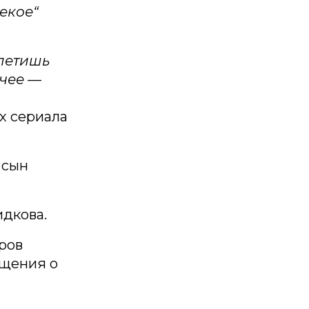
екое“
 летишь
ячее —
х сериала
 сын
идкова.
ёров
бщения о