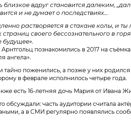
ь близкое вдруг становится далеким, „дал
вится и не думает о последствиях…
дленно растворяется в стакане колы, и ты
х страниц своего бессознательного в гор
 будущее».
 Арнтгольц познакомились в 2017 на съёмка
я ангела».
и тайно поженились, а позже у них родился
орому в феврале исполнилось четыре года.
акже есть 16-летняя дочь Мария от Ивана Ж
то обсуждали: часть аудитории считала акт
зными, а в СМИ регулярно появлялись соо