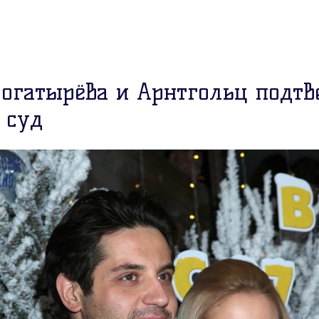
Богатырёва и Арнтгольц подтв
 суд