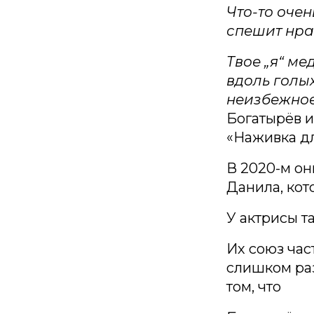
Что-то очен
спешит нра
Твое „я“ ме
вдоль голы
неизбежное
Богатырёв и
«Наживка дл
В 2020-м он
Данила, кот
У актрисы т
Их союз час
слишком ра
том, что