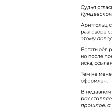
Судья оглас
Кунцевском
Арнтгольц с
разговоре с
этому повод
Богатырёв р
но после по
иска, ссыла
Тем не мене
оформлен.
В недавнем 
расставляе
прошлое, а