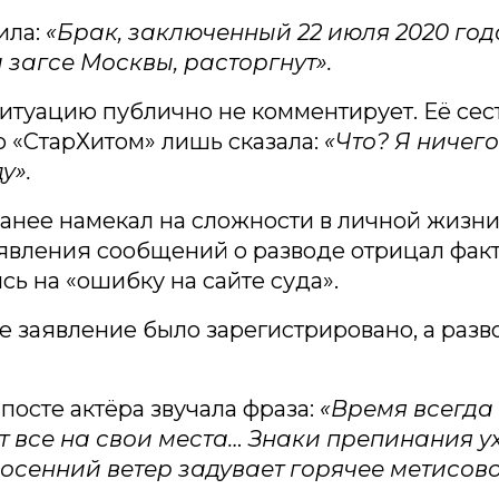
ила:
«Брак, заключенный 22 июля 2020 год
 загсе Москвы, расторгнут».
итуацию публично не комментирует. Её сест
о «СтарХитом» лишь сказала:
«Что? Я ничего
у».
анее намекал на сложности в личной жизни 
явления сообщений о разводе отрицал фак
ясь на «ошибку на сайте суда».
е заявление было зарегистрировано, а разв
посте актёра звучала фраза:
«Время всегда
т все на свои места… Знаки препинания ух
 осенний ветер задувает горячее метисово