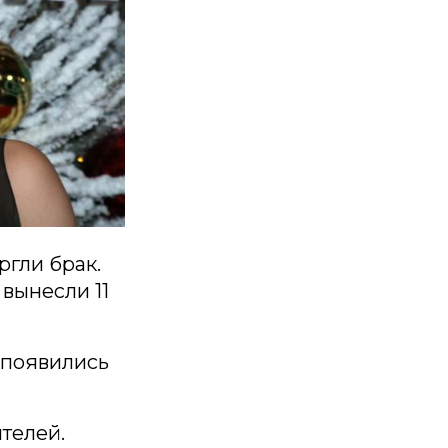
ргли брак.
вынесли 11
 появились
телей.