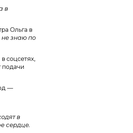
а в
ра Ольга в
 не знаю по
в соцсетях,
т подачи
од —
одят в
е сердце.