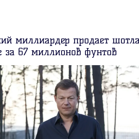
кий миллиардер продает шотл
е за 67 миллионов фунтов