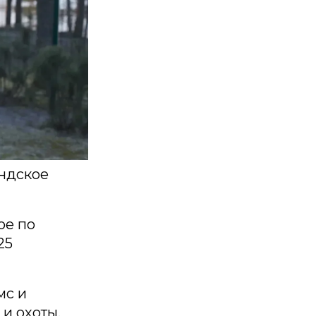
ндское
ое по
25
мс и
и охоты.