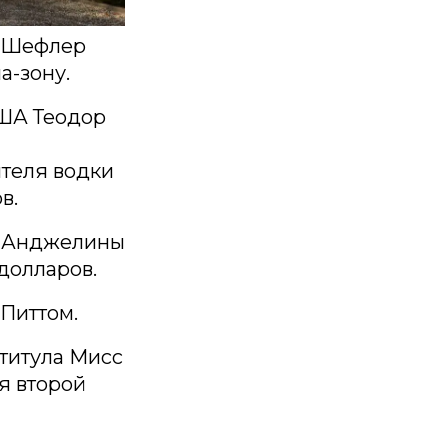
. Шефлер
а-зону.
США Теодор
ителя водки
в.
и Анджелины
долларов.
 Питтом.
титула Мисс
я второй