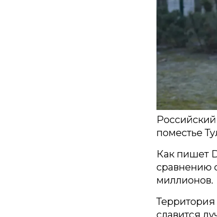
Российский
поместье Ту
Как пишет D
сравнению с
миллионов.
Территория 
славится лу