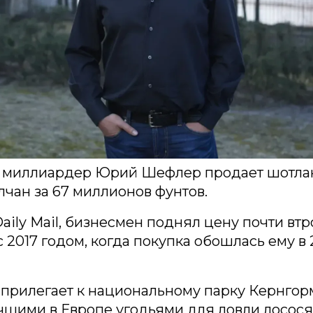
 миллиардер Юрий Шефлер продает шотла
лчан за 67 миллионов фунтов.
aily Mail, бизнесмен поднял цену почти втр
 2017 годом, когда покупка обошлась ему в 
прилегает к национальному парку Кернгор
чшими в Европе угодьями для ловли лосося 