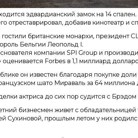
ходится эдвардианский замок на 14 спален
го отреставрировал, добавив кинотеатр и сп
 гостили британские монархи, президент 
король Бельгии Леопольд I.
снователя компании SPI Group и производ
 оценивается Forbes в 1,1 миллиард долларо
блике он известен благодаря покупке дол
анцузском шато Мираваль за 64 миллиона 
сделки актриса до сих пор судится с Брэдом
етний бизнесмен живет с обладательницей 
й Сухиновой, прошлым летом у них родилс