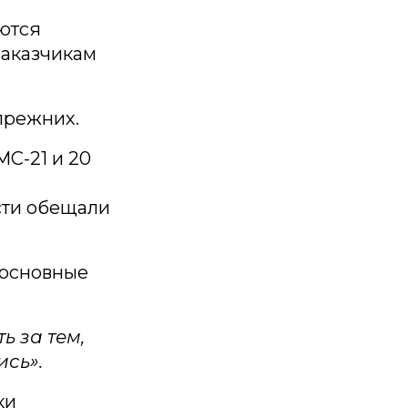
еются
заказчикам
прежних.
МС-21 и 20
асти обещали
 основные
ь за тем,
сь».
ки