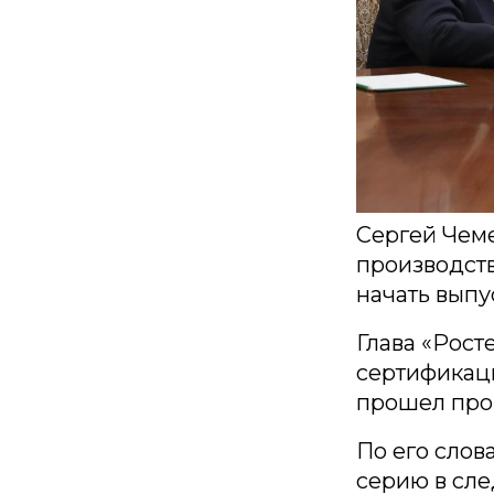
Сергей Чеме
производств
начать выпу
Глава «Рост
сертификац
прошел про
По его слов
серию в сл