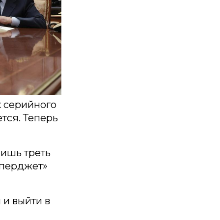
к серийного
тся. Теперь
лишь треть
уперджет»
 и выйти в