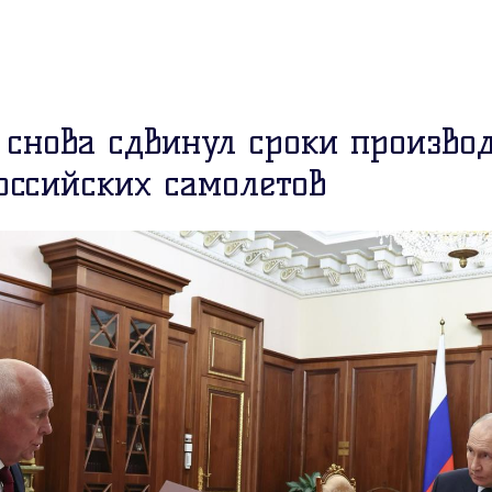
 снова сдвинул сроки произво
оссийских самолетов