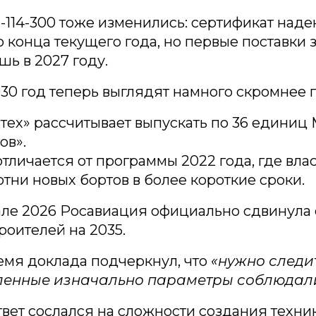
-114-300 тоже изменились: сертификат над
 конца текущего года, но первые поставки 
шь в 2027 году.
30 год теперь выглядят намного скромнее 
тех» рассчитывает выпускать по 36 единиц 
ов».
отличается от программы 2022 года, где вл
отни новых бортов в более короткие сроки.
але 2026 Росавиация официально сдвинула
роителей на 2035.
емя доклада подчеркнул, что
«нужно следит
ленные изначально параметры соблюдали
твет сослался на сложности создания техни