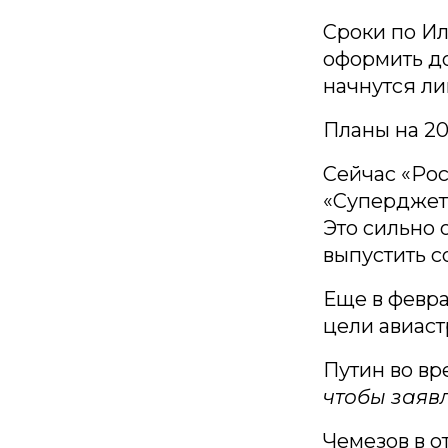
Сроки по Ил
оформить до
начнутся ли
Планы на 20
Сейчас «Рос
«Суперджет
Это сильно 
выпустить с
Еще в февр
цели авиаст
Путин во вр
чтобы заяв
Чемезов в о