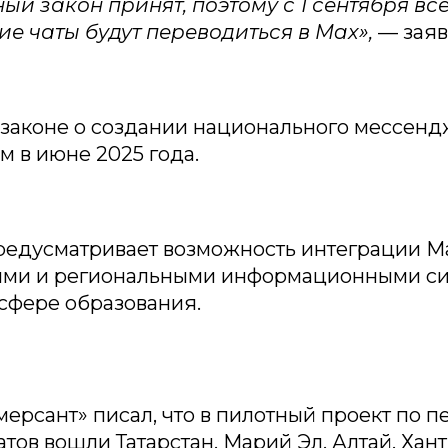
ый закон принят, поэтому с 1 сентября в
ие чаты будут переводиться в Max»,
— заяв
 законе о создании национального мессенд
 в июне 2025 года.
редусматривает возможность интеграции M
ми и региональными информационными си
 сфере образования.
ерсант» писал, что в пилотный проект по п
тов вошли Татарстан, Марий Эл, Алтай, Хант