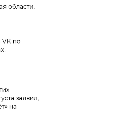
я области.
 VK по
x.
гих
уста заявил,
т» на