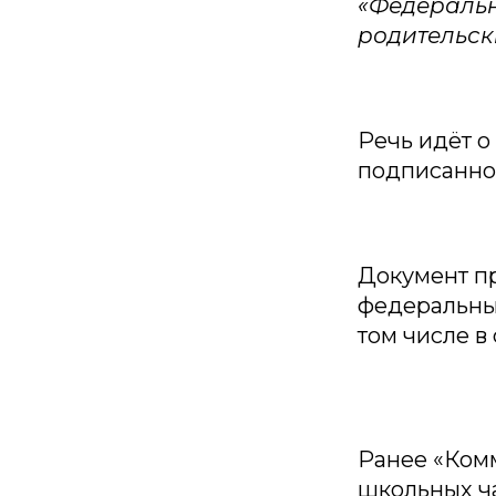
«Федеральн
родительск
Речь идёт о
подписанном
Документ п
федеральны
том числе в
Ранее «Комм
школьных ча