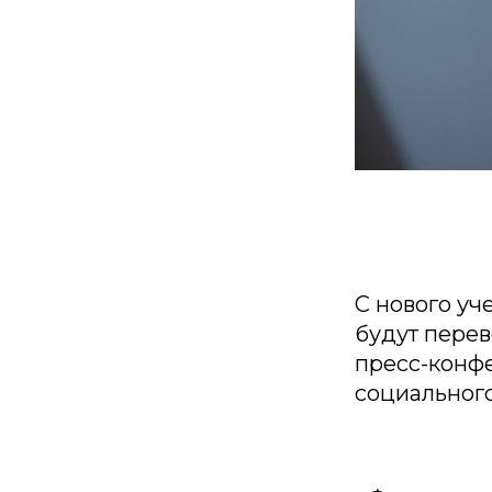
С нового уч
будут перев
пресс-конф
социального