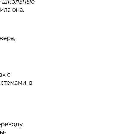
се школьные
ила она.
жера,
ax с
стемами, в
ереводу
ы-