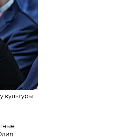
у культуры
.
стные
Юлия