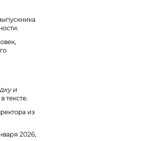
 выпускника
ости.
овек,
го
.
дку и
в тексте.
ректора из
нваря 2026,