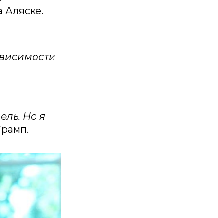
а Аляске.
ависимости
ель. Но я
Трамп.