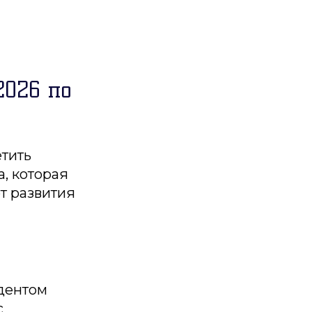
2026 по
етить
, которая
т развития
идентом
с