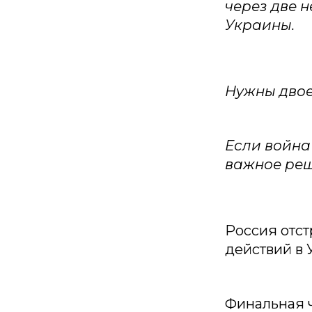
через две н
Украины.
Нужны двое
Если война
важное реш
Россия отст
действий в 
Финальная ч