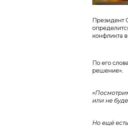
Президент 
определитс
конфликта в
По его слов
решение».
«Посмотрим
или не буде
Но ещё есть