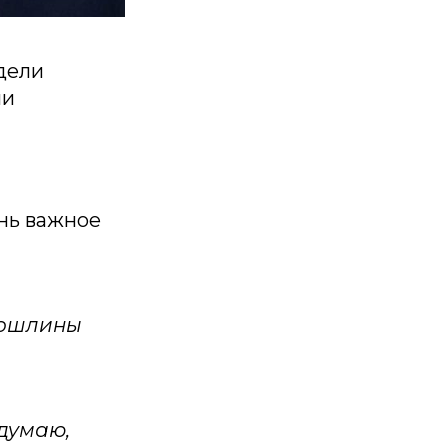
дели
ии
ень важное
пошлины
 думаю,