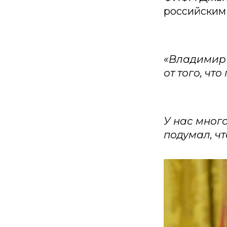
российским 
«Владимир 
от того, что
У нас мног
подумал, ч