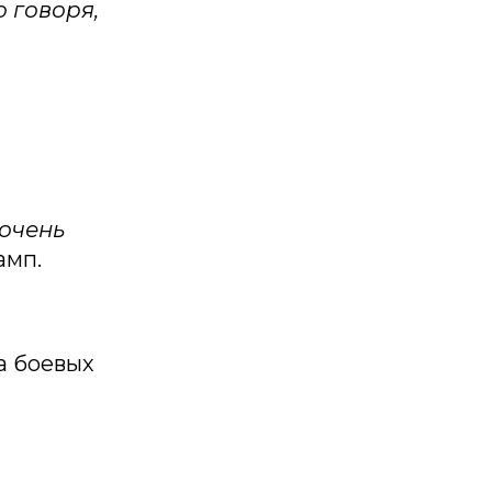
о говоря,
 очень
амп.
а боевых