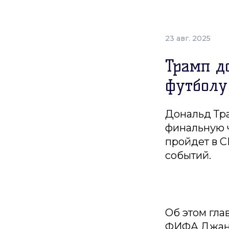
23 авг. 2025
Трамп д
футболу
Дональд Тра
финальную ч
пройдет в С
событий.
Об этом гла
ФИФА Джанн