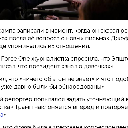
ампа записали в момент, когда он сказал 
ка» после её вопроса о новых письмах Дже
де упоминались их отношения.
r Force One журналистка спросила, что Эпшт
писал, что президент «знал о девочках».
ил, что «ничего об этом не знает» и что под
«уже давно были бы обнародованы».
й репортёр попытался задать уточняющий в
, как Трамп наклоняется вперёд и повторяет
а
».
 что фраза была адресована корреспонден