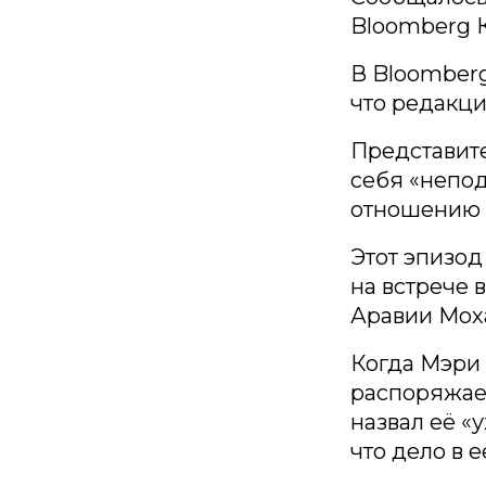
Bloomberg К
В Bloomberg
что редакци
Представите
себя «непо
отношению 
Этот эпизод
на встрече 
Аравии Мох
Когда Мэри 
распоряжает
назвал её «
что дело в 