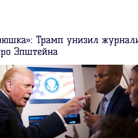
рюшка»: Трамп унизил журнали
про Эпштейна