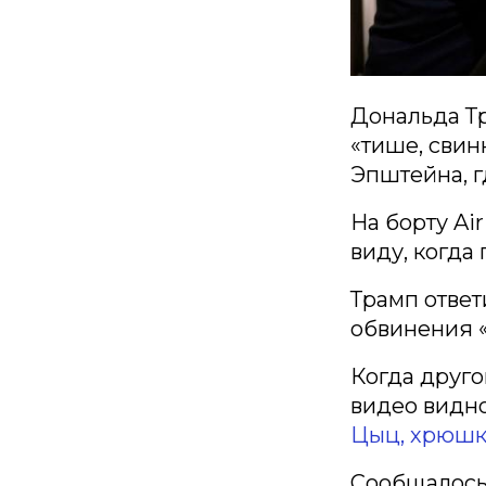
Дональда Тр
«тише, свин
Эпштейна, г
На борту Ai
виду, когда 
Трамп ответ
обвинения 
Когда друго
видео видно
Цыц, хрюшк
Сообщалось,