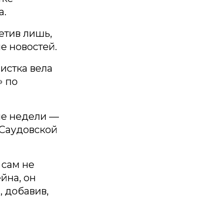
а.
етив лишь,
е новостей.
истка вела
» по
ле недели —
 Саудовской
 сам не
йна, он
 добавив,