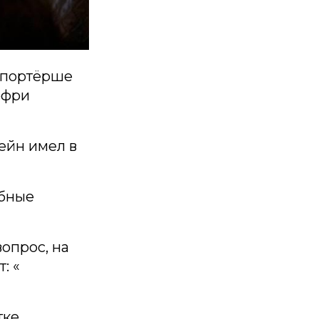
репортёрше
ффри
ейн имел в
обные
опрос, на
: «
тке