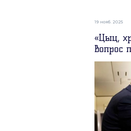
19 нояб. 2025
«Цыц, х
вопрос 