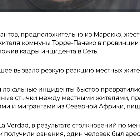
антов, предположительно из Марокко, жест
жителя коммуны Торре-Пачеко в провинции
ложив кадры инцидента в Сеть.
ее вызвало резкую реакцию местных жите
 локальные инциденты быстро превратилис
нные стычки между местными жителями, п
ами и мигрантами из Северной Африки, пи
a Verdad, в результате столкновений по м
к получили ранения, один человек был арес