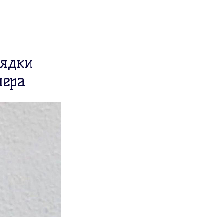
рядки
нера