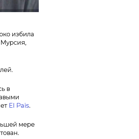
око избила
 Мурсия,
лей.
ь в
равыми
шет
El Pais
.
еньшей мере
тован.