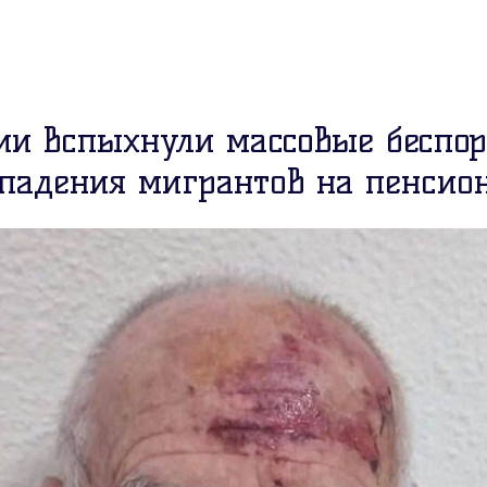
ии вспыхнули массовые беспо
ападения мигрантов на пенсио