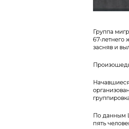
Группа мигр
67-летнего 
засняв и вы
Произошедш
Начавшиеся
организова
группировк
По данным L
пять челове