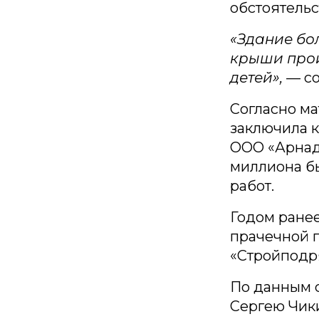
обстоятельс
«Здание бо
крыши прои
детей», —
с
Согласно ма
заключила к
ООО «Арнада
миллиона б
работ.
Годом ране
прачечной 
«Стройподр
По данным 
Сергею Чик