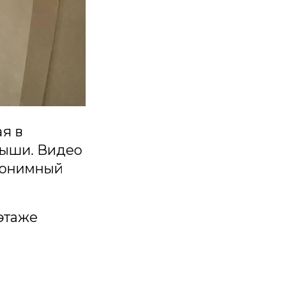
я в
рыши. Видео
Анонимный
этаже