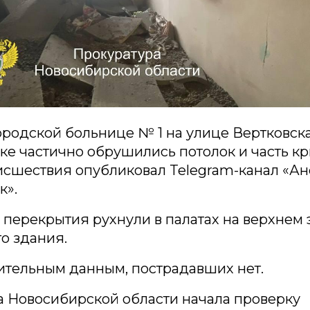
ородской больнице № 1 на улице Вертковска
е частично обрушились потолок и часть к
оисшествия опубликовал Telegram-канал «
к».
перекрытия рухнули в палатах на верхнем 
о здания.
ительным данным, пострадавших нет.
а Новосибирской области начала проверку