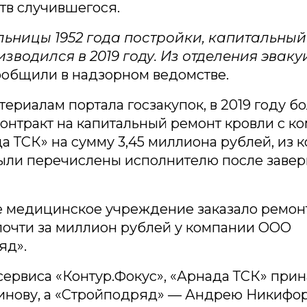
тв случившегося.
льницы 1952 года постройки, капитальный
зводился в 2019 году. Из отделения эвак
ообщили в надзорном ведомстве.
териалам портала госзакупок, в 2019 году б
онтракт на капитальный ремонт кровли с к
 ТСК» на сумму 3,45 миллиона рублей, из к
ыли перечислены исполнителю после заве
е медицинское учреждение заказало ремо
почти за миллион рублей у компании ООО
яд».
сервиса «Контур.Фокус», «Арнада ТСК» при
инову, а «Стройподряд» — Андрею Никифор