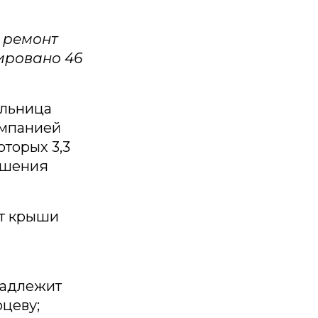
 ремонт
уировано 46
ольница
омпанией
оторых 3,3
ршения
нт крыши
надлежит
цеву;