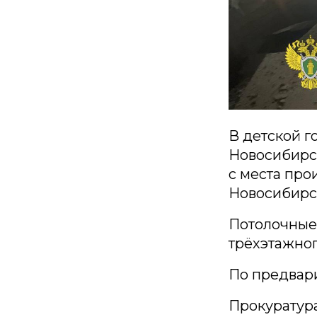
В детской г
Новосибирск
с места пр
Новосибирс
Потолочные 
трёхэтажног
По предвар
Прокуратур