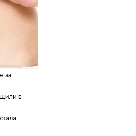
е за
бщили в
стала