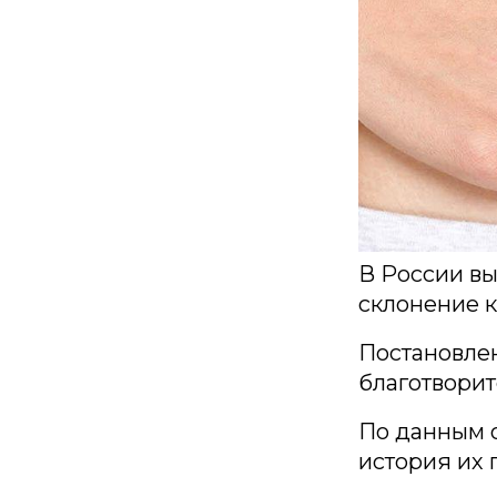
В России вы
склонение к
Постановлен
благотвори
По данным о
история их 