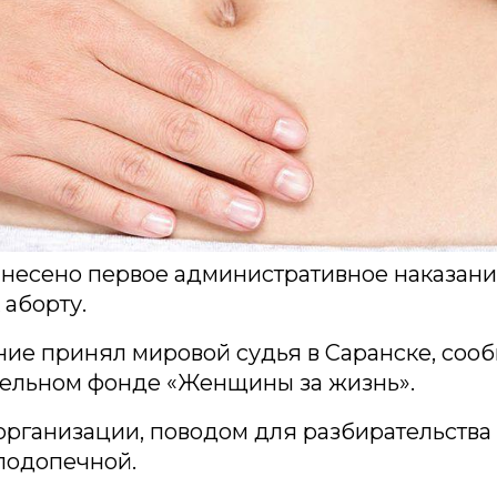
несено первое административное наказани
 аборту.
ие принял мировой судья в Саранске, соо
тельном фонде «Женщины за жизнь».
рганизации, поводом для разбирательства 
подопечной.