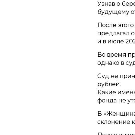
Узнав о бер
будущему от
После этого
предлагал 
и в июле 20
Во время пр
однако в су
Суд не прин
рублей.
Какие именн
фонда не ут
В «Женщинах
склонение к