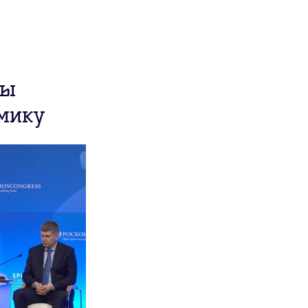
ры
омику