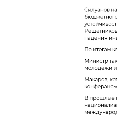
Силуанов на
бюджетного
устойчивост
Решетников
падения инв
По итогам к
Министр так
молодёжи и 
Макаров, ко
конферансье
В прошлые 
национализа
международ