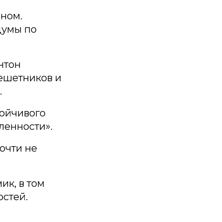
чном.
думы по
нтон
ешетников и
.
тойчивого
ленности».
очти не
ик, в том
стей.