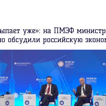
сыпает уже»: на ПМЭФ минист
но обсудили российскую экон