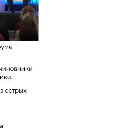
руме
 чиновники
ики.
з острых
ра