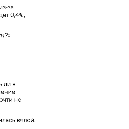
из-за
ёт 0,4%,
ги?»
 ли в
ление
очти не
илась вялой.