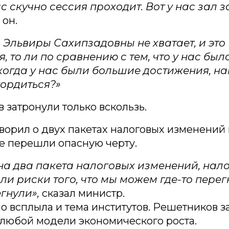
ас скучно сессия проходит. Вот у нас зал 
 он.
с Эльвиры Сахипзадовны не хватает, и это
, то ли по сравнению с тем, что у нас был
когда у нас были большие достижения, на
гордиться?»
в затронули только вскользь.
ворил о двух пакетах налоговых изменений 
не перешли опасную черту.
на два пакета налоговых изменений, нало
ыли риски того, что мы можем где-то перег
егнули»,
сказал министр.
 всплыла и тема институтов. Решетников за
любой модели экономического роста.