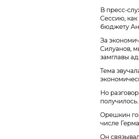
В пресс-слу
Сессию, как
бюджету Ан
За экономи
Силуанов, 
замглавы а
Тема звучал
экономическ
Но разговор
получилось.
Орешкин гов
числе Герма
Он связывал