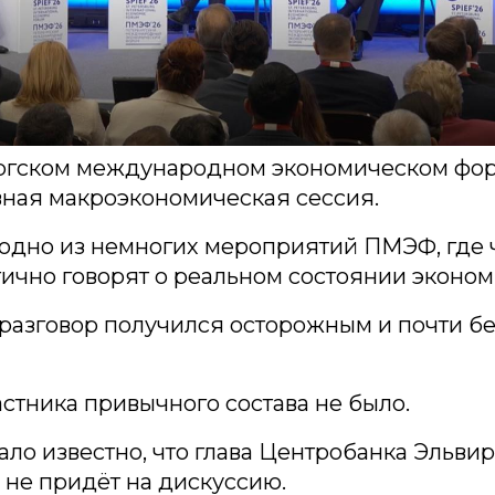
ргском международном экономическом фо
вная макроэкономическая сессия.
 одно из немногих мероприятий ПМЭФ, где
тично говорят о реальном состоянии эконом
 разговор получился осторожным и почти бе
астника привычного состава не было.
ало известно, что глава Центробанка Эльви
не придёт на дискуссию.