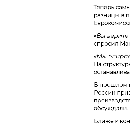
Теперь самы
разницы в п
Еврокомисси
«Вы верите
спросил Ма
«Мы опирае
На структур
останавлива
В прошлом г
России приз
производств
обсуждали.
Ближе к кон