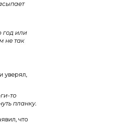
засыпает
о год или
м не так
и уверял,
ги-то
нуть планку.
явил, что