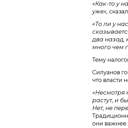
«Как-то у н
уже»,
сказал
«То ли у на
сказывается
два назад, 
много чем 
Тему налого
Силуанов го
что власти 
«Несмотря 
растут, и б
Нет, не пер
Традиционно
они важнее 