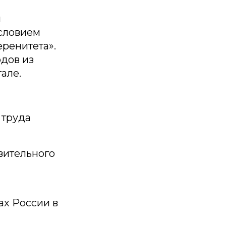
и
словием
еренитета».
дов из
але.
 труда
вительного
ах России в