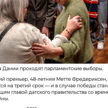
в Дании проходят парламентские выборы.
й премьер, 48-летняя Метте Фредериксен,
ся на третий срок — и в случае победы ста
им главой датского правительства со врем
йны.