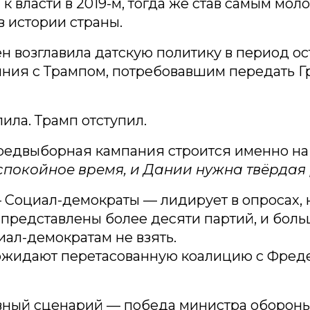
к власти в 2019-м, тогда же став самым мо
 истории страны.
 возглавила датскую политику в период ос
яния с Трампом, потребовавшим передать 
пила. Трамп отступил.
редвыборная кампания строится именно на 
спокойное время, и Дании нужна твёрдая 
 Социал-демократы — лидирует в опросах, 
представлены более десяти партий, и боль
иал-демократам не взять.
ожидают перетасованную коалицию с Фред
вный сценарий — победа министра обороны