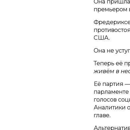
Она пришла 
премьером в
Фредериксен
противосто
США.
Она не усту
Теперь её п
живём в не
Её партия —
парламенте 
голосов соц
Аналитики 
главе.
Альтернати