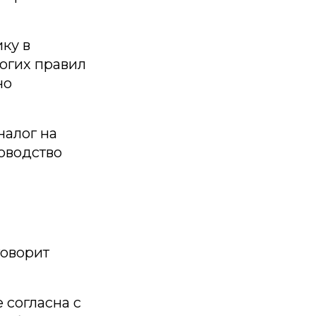
ку в
огих правил
но
налог на
ководство
говорит
 согласна с