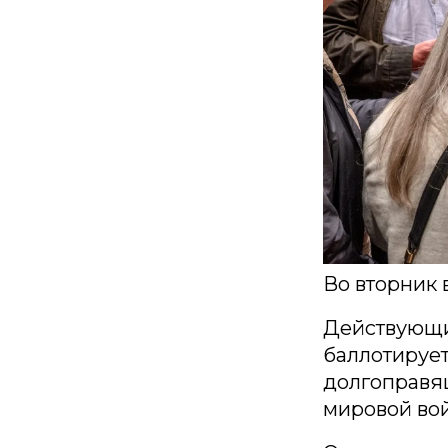
Во вторник 
Действующи
баллотирует
долгоправящ
мировой во