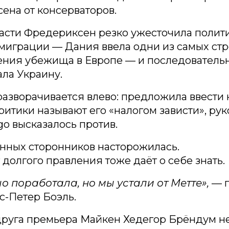
ена от консерваторов.
ласти Фредериксен резко ужесточила полити
миграции — Дания ввела одни из самых стр
ения убежища в Европе — и последователь
ла Украину.
разворачивается влево: предложила ввести 
Критики называют его «налогом зависти», ру
go высказалось против.
нных сторонников насторожилась.
т долгого правления тоже даёт о себе знать.
о поработала, но мы устали от Метте»,
— 
с-Петер Боэль.
руга премьера Майкен Хедегор Брёндум не