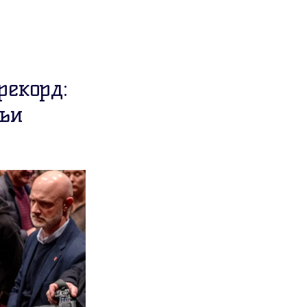
рекорд:
тьи