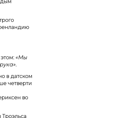
лодым
трого
Гренландию
этом:
«Мы
рука».
но в датском
ше четверти
ериксен во
 Троэльса