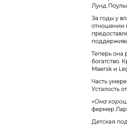
Лунд Поульс
За годы у в
отношении 
предоставл
поддержива
Теперь она 
богатство. 
Maersk и Le
Часть умере
Усталость о
«Она хорош
фермер Лар
Детская под